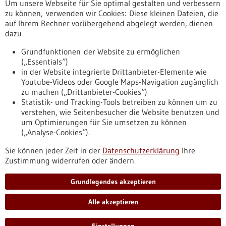
Um unsere Webseite für Sie optimal gestalten und verbessern
Erscheinungsdatum
zu können, verwenden wir Cookies: Diese kleinen Dateien, die
auf Ihrem Rechner vorübergehend abgelegt werden, dienen
dazu
zurücksetzen
Grundfunktionen der Website zu ermöglichen
(„Essentials“)
anzeigen
in der Website integrierte Drittanbieter-Elemente wie
Youtube-Videos oder Google Maps-Navigation zugänglich
zu machen („Drittanbieter-Cookies“)
Statistik- und Tracking-Tools betreiben zu können um zu
verstehen, wie Seitenbesucher die Website benutzen und
Nach oben
um Optimierungen für Sie umsetzen zu können
(„Analyse-Cookies“).
Sie können jeder Zeit in der
Datenschutzerklärung
Ihre
Informiert bleiben
Zustimmung widerrufen oder ändern.
Newsletter abonnieren
Grundlegendes akzeptieren
Alle akzeptieren
2026
©