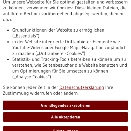
Um unsere Webseite für Sie optimal gestalten und verbessern
Erscheinungsdatum
zu können, verwenden wir Cookies: Diese kleinen Dateien, die
auf Ihrem Rechner vorübergehend abgelegt werden, dienen
dazu
zurücksetzen
Grundfunktionen der Website zu ermöglichen
(„Essentials“)
anzeigen
in der Website integrierte Drittanbieter-Elemente wie
Youtube-Videos oder Google Maps-Navigation zugänglich
zu machen („Drittanbieter-Cookies“)
Statistik- und Tracking-Tools betreiben zu können um zu
verstehen, wie Seitenbesucher die Website benutzen und
Nach oben
um Optimierungen für Sie umsetzen zu können
(„Analyse-Cookies“).
Sie können jeder Zeit in der
Datenschutzerklärung
Ihre
Informiert bleiben
Zustimmung widerrufen oder ändern.
Newsletter abonnieren
Grundlegendes akzeptieren
Alle akzeptieren
2026
©