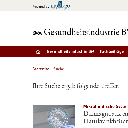
zum
Powered by
Inhalt
springen
Gesundheitsindustrie BW
Fachbeiträge
Startseite
Suche
Ihre Suche ergab folgende Treffer:
Mikrofluidische Syste
Dermagnostix ent
Hautkrankheite