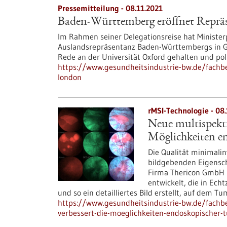
Pressemitteilung - 08.11.2021
Baden-Württemberg eröffnet Reprä
Im Rahmen seiner Delegationsreise hat Minister
Auslandsrepräsentanz Baden-Württembergs in Gr
Rede an der Universität Oxford gehalten und pol
https://www.gesundheitsindustrie-bw.de/fachb
london
rMSI-Technologie - 08.
Neue multispektr
Möglichkeiten e
Die Qualität minimali
bildgebenden Eigensch
Firma Thericon GmbH h
entwickelt, die in Ech
und so ein detailliertes Bild erstellt, auf dem T
https://www.gesundheitsindustrie-bw.de/fachbe
verbessert-die-moeglichkeiten-endoskopischer