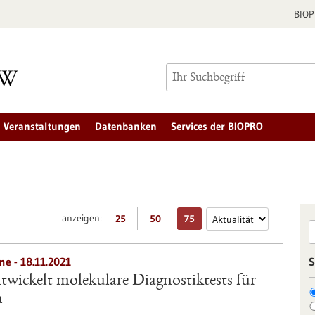
BIO
Veranstaltungen
Datenbanken
Services der BIOPRO
anzeigen:
25
50
75
me - 18.11.2021
S
wickelt molekulare Diagnostiktests für
n