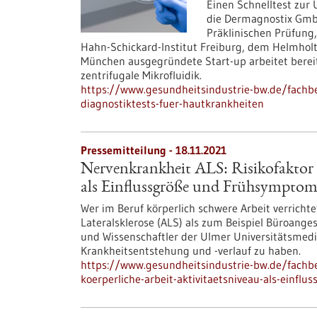
Einen Schnelltest zur
die Dermagnostix GmbH 
Präklinischen Prüfung,
Hahn-Schickard-Institut Freiburg, dem Helmhol
München ausgegründete Start-up arbeitet bereit
zentrifugale Mikrofluidik.
https://www.gesundheitsindustrie-bw.de/fachbe
diagnostiktests-fuer-hautkrankheiten
Pressemitteilung - 18.11.2021
Nervenkrankheit ALS: Risikofaktor 
als Einflussgröße und Frühsymptom i
Wer im Beruf körperlich schwere Arbeit verricht
Lateralsklerose (ALS) als zum Beispiel Büroang
und Wissenschaftler der Ulmer Universitätsmediz
Krankheitsentstehung und -verlauf zu haben.
https://www.gesundheitsindustrie-bw.de/fachbe
koerperliche-arbeit-aktivitaetsniveau-als-einfl