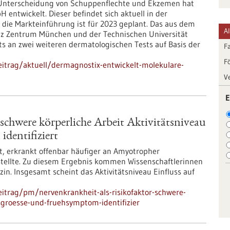
 Unterscheidung von Schuppenflechte und Ekzemen hat
entwickelt. Dieser befindet sich aktuell in der
 die Markteinführung ist für 2023 geplant. Das aus dem
A
tz Zentrum München und der Technischen Universität
s an zwei weiteren dermatologischen Tests auf Basis der
F
F
itrag/aktuell/dermagnostix-entwickelt-molekulare-
V
E
schwere körperliche Arbeit Aktivitätsniveau
dentifiziert
et, erkrankt offenbar häufiger an Amyotropher
estellte. Zu diesem Ergebnis kommen Wissenschaftlerinnen
in. Insgesamt scheint das Aktivitätsniveau Einfluss auf
itrag/pm/nervenkrankheit-als-risikofaktor-schwere-
ussgroesse-und-fruehsymptom-identifizier