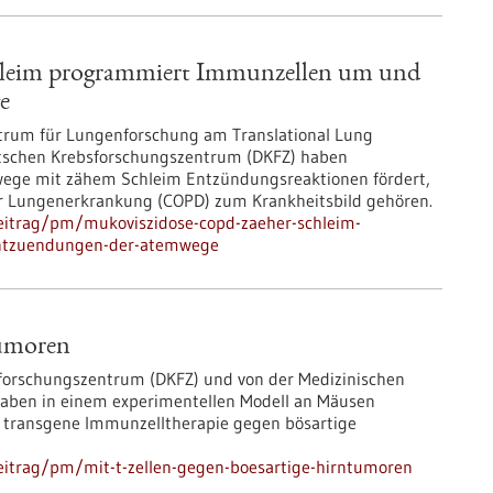
leim programmiert Immunzellen um und
e
trum für Lungenforschung am Translational Lung
tschen Krebsforschungszentrum (DKFZ) haben
wege mit zähem Schleim Entzündungsreaktionen fördert,
ver Lungenerkrankung (COPD) zum Krankheitsbild gehören.
eitrag/pm/mukoviszidose-copd-zaeher-schleim-
entzuendungen-der-atemwege
tumoren
forschungszentrum (DKFZ) und von der Medizinischen
haben in einem experimentellen Modell an Mäusen
he transgene Immunzelltherapie gegen bösartige
eitrag/pm/mit-t-zellen-gegen-boesartige-hirntumoren