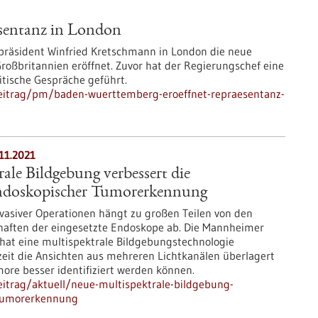
sentanz in London
präsident Winfried Kretschmann in London die neue
oßbritannien eröffnet. Zuvor hat der Regierungschef eine
itische Gespräche geführt.
eitrag/pm/baden-wuerttemberg-eroeffnet-repraesentanz-
11.2021
ale Bildgebung verbessert die
ndoskopischer Tumorerkennung
nvasiver Operationen hängt zu großen Teilen von den
aften der eingesetzte Endoskope ab. Die Mannheimer
at eine multispektrale Bildgebungstechnologie
tzeit die Ansichten aus mehreren Lichtkanälen überlagert
umore besser identifiziert werden können.
itrag/aktuell/neue-multispektrale-bildgebung-
-tumorerkennung