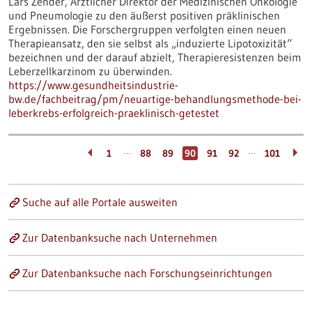
Lars Zender, Ärztlicher Direktor der Medizinischen Onkologie
und Pneumologie zu den äußerst positiven präklinischen
Ergebnissen. Die Forschergruppen verfolgten einen neuen
Therapieansatz, den sie selbst als „induzierte Lipotoxizität“
bezeichnen und der darauf abzielt, Therapieresistenzen beim
Leberzellkarzinom zu überwinden.
https://www.gesundheitsindustrie-
bw.de/fachbeitrag/pm/neuartige-behandlungsmethode-bei-
leberkrebs-erfolgreich-praeklinisch-getestet
…
…
1
88
89
90
91
92
101
Suche auf alle Portale ausweiten
Zur Datenbanksuche nach Unternehmen
Zur Datenbanksuche nach Forschungseinrichtungen