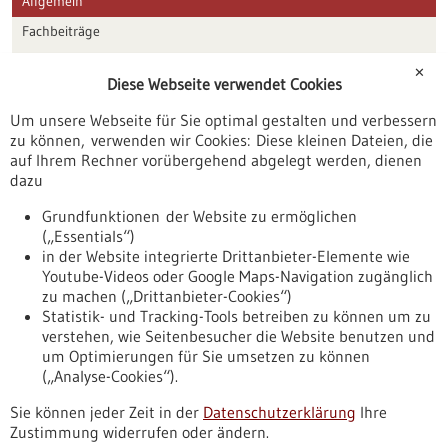
Allgemein
Fachbeiträge
Förderungen
✕
Diese Webseite verwendet Cookies
Veranstaltungen
Um unsere Webseite für Sie optimal gestalten und verbessern
Erscheinungsdatum
zu können, verwenden wir Cookies: Diese kleinen Dateien, die
auf Ihrem Rechner vorübergehend abgelegt werden, dienen
dazu
zurücksetzen
Grundfunktionen der Website zu ermöglichen
(„Essentials“)
anzeigen
in der Website integrierte Drittanbieter-Elemente wie
Youtube-Videos oder Google Maps-Navigation zugänglich
zu machen („Drittanbieter-Cookies“)
Statistik- und Tracking-Tools betreiben zu können um zu
verstehen, wie Seitenbesucher die Website benutzen und
Nach oben
um Optimierungen für Sie umsetzen zu können
(„Analyse-Cookies“).
Sie können jeder Zeit in der
Datenschutzerklärung
Ihre
Informiert bleiben
Zustimmung widerrufen oder ändern.