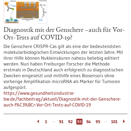
Diagnostik mit der Genschere –auch für Vor-
Ort-Tests auf COVID-19?
Die Genschere CRISPR-Cas gilt als eine der bedeutendsten
molekularbiologischen Entwicklungen der letzten Jahre. Mit
ihrer Hilfe können Nukleinsäuren nahezu beliebig editiert
werden. Nun haben Freiburger Forscher die Methode
erstmals in Deutschland auch erfolgreich zu diagnostischen
Zwecken eingesetzt und mithilfe eines Biosensors ohne
vorherige Amplifikation microRNA als Marker für Tumoren
aufgespürt.
https://www.gesundheitsindustrie-
bw.de/fachbeitrag/aktuell/Diagnostik-mit-der-Genschere-
auch-f%C3%BCr-Vor-Ort-Tests-auf-COVID-19
…
…
1
91
92
93
94
95
101