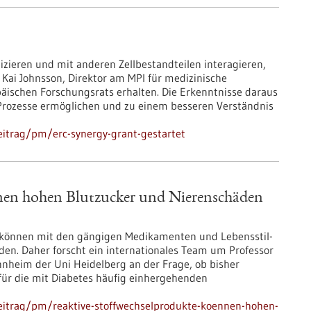
izieren und mit anderen Zellbestandteilen interagieren,
 Kai Johnsson, Direktor am MPI für medizinische
päischen Forschungsrats erhalten. Die Erkenntnisse daraus
e Prozesse ermöglichen und zu einem besseren Verständnis
itrag/pm/erc-synergy-grant-gestartet
nen hohen Blutzucker und Nierenschäden
 können mit den gängigen Medikamenten und Lebensstil-
den. Daher forscht ein internationales Team um Professor
annheim der Uni Heidelberg an der Frage, ob bisher
für die mit Diabetes häufig einhergehenden
eitrag/pm/reaktive-stoffwechselprodukte-koennen-hohen-