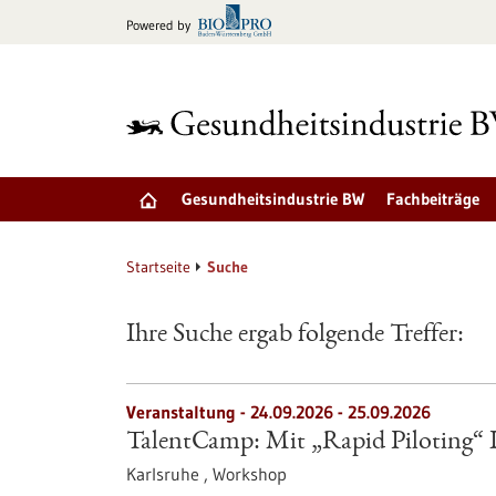
zum
Powered by
Inhalt
springen
Gesundheitsindustrie BW
Fachbeiträge
Startseite
Suche
Ihre Suche ergab folgende Treffer:
Veranstaltung -
24.09.2026
-
25.09.2026
TalentCamp: Mit „Rapid Piloting“ Id
Karlsruhe ,
Workshop