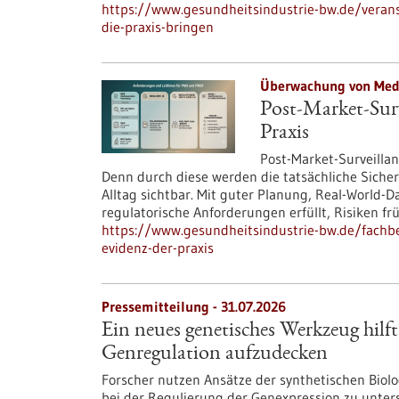
https://www.gesundheitsindustrie-bw.de/veranst
die-praxis-bringen
Überwachung von Medi
Post-Market-Surv
Praxis
Post-Market-Surveillanc
Denn durch diese werden die tatsächliche Siche
Alltag sichtbar. Mit guter Planung, Real-Worl
regulatorische Anforderungen erfüllt, Risiken f
https://www.gesundheitsindustrie-bw.de/fachbei
evidenz-der-praxis
Pressemitteilung - 31.07.2026
Ein neues genetisches Werkzeug hilft
Genregulation aufzudecken
Forscher nutzen Ansätze der synthetischen Bio
bei der Regulierung der Genexpression zu unte