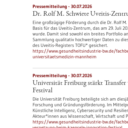
Pressemitteilung - 30.07.2026
Dr. Rolf M. Schwiete Uveitis-Zent
Eine großzügige Förderung durch die Dr. Rolf M. 
Basis für das Uveitis-Zentrum, das am 29. Juli
wurde. Damit sind sowohl ein breites Portfolio a
Sammlung qualitativ hochwertiger Daten zu di
des Uveitis-Registers TOFU* gesichert.
https://www.gesundheitsindustrie-bw.de/fachbe
universitaetsmedizin-mannheim
Pressemitteilung - 30.07.2026
Universität Freiburg stärkt Transf
Festival
Die Universität Freiburg beteiligte sich am dies
Forschung und Gründungsförderung. Im Mittelp
Künstliche Intelligenz, Cybersecurity und Resil
Akteur*innen aus Wissenschaft, Wirtschaft und Po
https://www.gesundheitsindustrie-bw.de/fachbei
vernetzung-beim-kaepsele-innovation-festival