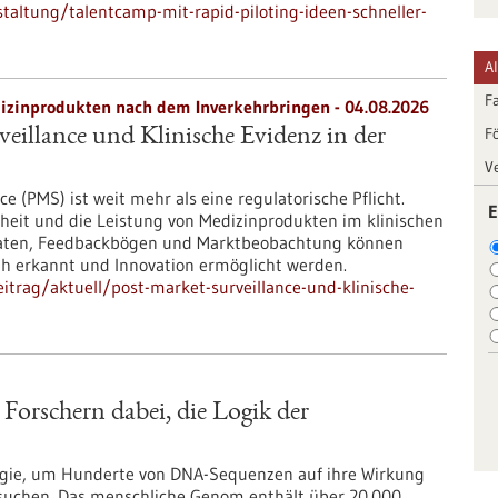
altung/talentcamp-mit-rapid-piloting-ideen-schneller-
A
F
zinprodukten nach dem Inverkehrbringen - 04.08.2026
F
eillance und Klinische Evidenz in der
V
e (PMS) ist weit mehr als eine regulatorische Pflicht.
E
rheit und die Leistung von Medizinprodukten im klinischen
d-Daten, Feedbackbögen und Marktbeobachtung können
rüh erkannt und Innovation ermöglicht werden.
trag/aktuell/post-market-surveillance-und-klinische-
 Forschern dabei, die Logik der
logie, um Hunderte von DNA-Sequenzen auf ihre Wirkung
rsuchen. Das menschliche Genom enthält über 20.000