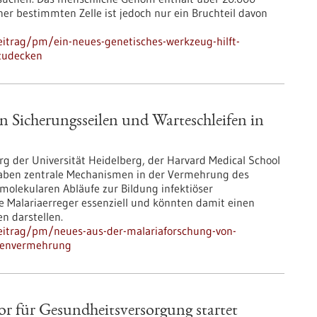
er bestimmten Zelle ist jedoch nur ein Bruchteil davon
itrag/pm/ein-neues-genetisches-werkzeug-hilft-
fzudecken
n Sicherungsseilen und Warteschleifen in
g der Universität Heidelberg, der Harvard Medical School
aben zentrale Mechanismen in der Vermehrung des
molekularen Abläufe zur Bildung infektiöser
ie Malariaerreger essenziell und könnten damit einen
n darstellen.
eitrag/pm/neues-aus-der-malariaforschung-von-
itenvermehrung
or für Gesundheits­versorgung startet