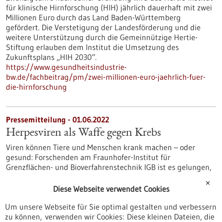
für klinische Hirnforschung (HIH) jährlich dauerhaft mit zwei
Millionen Euro durch das Land Baden-Württemberg
gefördert. Die Verstetigung der Landesförderung und die
weitere Unterstützung durch die Gemeinnützige Hertie-
Stiftung erlauben dem Institut die Umsetzung des
Zukunftsplans „HIH 2030“.
https://www.gesundheitsindustrie-
bw.de/fachbeitrag/pm/zwei-millionen-euro-jaehrlich-fuer-
die-hirnforschung
Pressemitteilung - 01.06.2022
Herpesviren als Waffe gegen Krebs
Viren können Tiere und Menschen krank machen – oder
gesund: Forschenden am Fraunhofer-Institut für
Grenzflächen- und Bioverfahrenstechnik IGB ist es gelungen,
das Herpes-simplex-Virus Typ 1, das die schmerzhaften
✕
Lippenbläschen auslöst, gentechnisch so zu verändern, dass
Diese Webseite verwendet Cookies
es sich künftig im Kampf gegen Krebs nutzen lässt.
Um unsere Webseite für Sie optimal gestalten und verbessern
https://www.gesundheitsindustrie-
zu können, verwenden wir Cookies: Diese kleinen Dateien, die
bw.de/fachbeitrag/pm/herpesviren-als-waffe-gegen-krebs