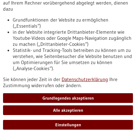
auf Ihrem Rechner vorübergehend abgelegt werden, dienen
dazu
Pressemitteilung - 12.05.2022
Grundfunktionen der Website zu ermöglichen
Neue Hoffnung auf antiviralen
(„Essentials“)
in der Website integrierte Drittanbieter-Elemente wie
Eintrittshemmer – Negativ geladenes Polymer
Youtube-Videos oder Google Maps-Navigation zugänglich
wirkt gegen eine Vielzahl an Viren
zu machen („Drittanbieter-Cookies“)
Während im Kampf gegen unterschiedliche Bakterien breit
Statistik- und Tracking-Tools betreiben zu können um zu
wirksame Medikamente eingesetzt werden, gibt es analog zu
verstehen, wie Seitenbesucher die Website benutzen und
den Breitbandantibiotika bislang keine Substanzen, die
um Optimierungen für Sie umsetzen zu können
gegen eine Vielzahl von Viren aktiv sind. Einem
(„Analyse-Cookies“).
internationalen Forschungsteam ist es nun gelungen, das
Sie können jeder Zeit in der
Datenschutzerklärung
Ihre
Polymer Polystyrolsulfonat chemisch so zu optimieren, dass
Zustimmung widerrufen oder ändern.
es für die antivirale Prophylaxe und die Behandlung von
Virusinfektionen effektiv eingesetzt werden könnte.
https://www.gesundheitsindustrie-
Grundlegendes akzeptieren
bw.de/fachbeitrag/pm/neue-hoffnung-auf-antiviralen-
eintrittshemmer-negativ-geladenes-polymer-wirkt-gegen-
Alle akzeptieren
eine-vielzahl-viren
Einstellungen