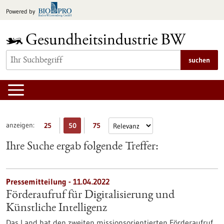
zum
Powered by
Inhalt
springen
suchen
anzeigen:
25
50
75
Ihre Suche ergab folgende Treffer:
Pressemitteilung - 11.04.2022
Förderaufruf für Digitalisierung und
Künstliche Intelligenz
Das Land hat den zweiten missionsorientierten Förderaufruf