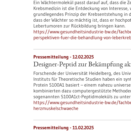
Ein Wächtermolekül passt darauf auf, dass die Zel
Krebsmedizin ist die Entdeckung von Interesse, we
grundlegendes Prinzip der Krebsentstehung in d
dass der Wächter so mächtig ist, dass er hochp
Lebertumoren zur Rückbildung bringen kann.
https://www.gesundheitsindustrie-bw.de/fachbe
perspektiven-fuer-die-behandlung-von-leberkre
Pressemitteilung - 12.02.2025
Designer-Peptid zur Bekämpfung a
Forschende der Universität Heidelberg, des Uni
Instituts für Theoretische Studien haben ein syn
Protein S100A1 basiert – einem nahezu universel
kombinierten dazu computergestützte Methoden
sogenannten S100A1ct-Peptidmoleküls zu unter
https://www.gesundheitsindustrie-bw.de/fachb
herzmuskelschwaeche
Pressemitteilung - 11.02.2025