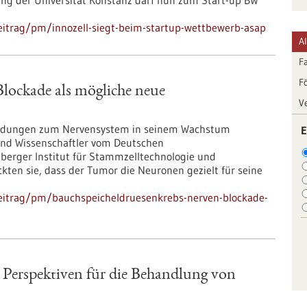
ung der Universität Konstanz darf nun zum Start-up BW
eitrag/pm/innozell-siegt-beim-startup-wettbewerb-asap
A
F
F
lockade als mögliche neue
V
bindungen zum Nervensystem in seinem Wachstum
E
 und Wissenschaftler vom Deutschen
erger Institut für Stammzelltechnologie und
kten sie, dass der Tumor die Neuronen gezielt für seine
eitrag/pm/bauchspeicheldruesenkrebs-nerven-blockade-
n
e Perspektiven für die Behandlung von