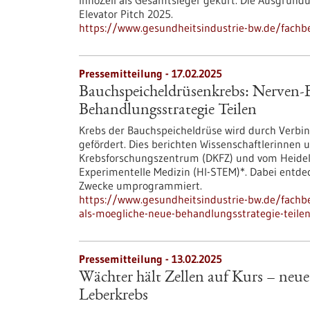
InnoZell als Gesamtsieger gekürt. Die Ausgründ
Elevator Pitch 2025.
https://www.gesundheitsindustrie-bw.de/fachb
Pressemitteilung - 17.02.2025
Bauchspeicheldrüsenkrebs: Nerven-B
Behandlungsstrategie Teilen
Krebs der Bauchspeicheldrüse wird durch Ver
gefördert. Dies berichten Wissenschaftlerinnen
Krebsforschungszentrum (DKFZ) und vom Heidelb
Experimentelle Medizin (HI-STEM)*. Dabei entdec
Zwecke umprogrammiert.
https://www.gesundheitsindustrie-bw.de/fachb
als-moegliche-neue-behandlungsstrategie-teile
Pressemitteilung - 13.02.2025
Wächter hält Zellen auf Kurs – neu
Leberkrebs