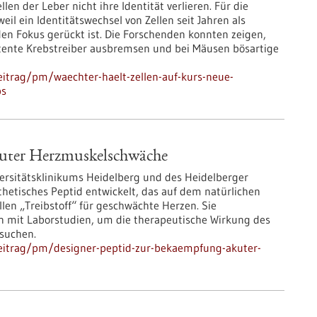
len der Leber nicht ihre Identität verlieren. Für die
il ein Identitätswechsel von Zellen seit Jahren als
en Fokus gerückt ist. Die Forschenden konnten zeigen,
otente Krebstreiber ausbremsen und bei Mäusen bösartige
itrag/pm/waechter-haelt-zellen-auf-kurs-neue-
bs
kuter Herzmuskelschwäche
versitätsklinikums Heidelberg und des Heidelberger
thetisches Peptid entwickelt, das auf dem natürlichen
len „Treibstoff“ für geschwächte Herzen. Sie
 mit Laborstudien, um die therapeutische Wirkung des
suchen.
eitrag/pm/designer-peptid-zur-bekaempfung-akuter-