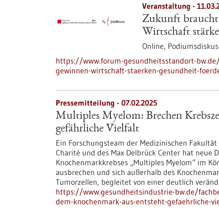
Veranstaltung -
11.03.
Zukunft braucht
Wirtschaft stärk
Online,
Podiumsdiskus
https://www.forum-gesundheitsstandort-bw.de/
gewinnen-wirtschaft-staerken-gesundheit-foerd
Pressemitteilung - 07.02.2025
Multiples Myelom: Brechen Krebsze
gefährliche Vielfalt
Ein Forschungsteam der Medizinischen Fakultät H
Charité und des Max Delbrück Center hat neue D
Knochenmarkkrebses „Multiples Myelom“ im Kör
ausbrechen und sich außerhalb des Knochenmarks
Tumorzellen, begleitet von einer deutlich verä
https://www.gesundheitsindustrie-bw.de/fachb
dem-knochenmark-aus-entsteht-gefaehrliche-vie