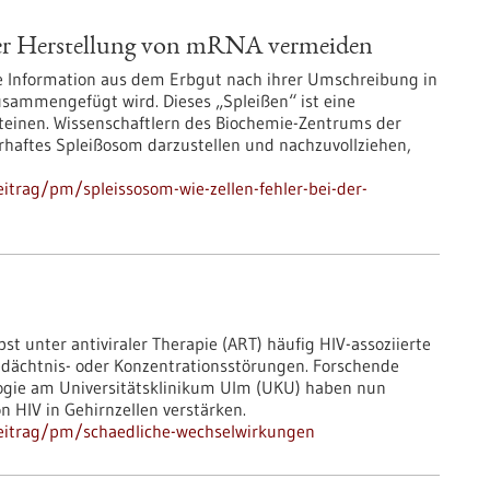
 der Herstellung von mRNA vermeiden
he Information aus dem Erbgut nach ihrer Umschreibung in
sammengefügt wird. Dieses „Spleißen“ ist eine
teinen. Wissenschaftlern des Biochemie-Zentrums der
lerhaftes Spleißosom darzustellen und nachzuvollziehen,
itrag/pm/spleissosom-wie-zellen-fehler-bei-der-
st unter antiviraler Therapie (ART) häufig HIV-​assoziierte
edächtnis-​ oder Konzentrationsstörungen. Forschende
ologie am Universitätsklinikum Ulm (UKU) haben nun
n HIV in Gehirnzellen verstärken.
eitrag/pm/schaedliche-wechselwirkungen