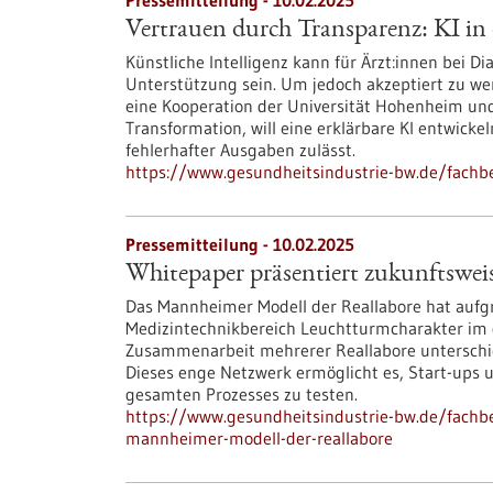
Pressemitteilung - 10.02.2025
Vertrauen durch Transparenz: KI in
Künstliche Intelligenz kann für Ärzt:innen bei 
Unterstützung sein. Um jedoch akzeptiert zu werd
eine Kooperation der Universität Hohenheim und 
Transformation, will eine erklärbare KI entwicke
fehlerhafter Ausgaben zulässt.
https://www.gesundheitsindustrie-bw.de/fachb
Pressemitteilung - 10.02.2025
Whitepaper präsentiert zukunftswe
Das Mannheimer Modell der Reallabore hat aufg
Medizintechnikbereich Leuchtturmcharakter im d
Zusammenarbeit mehrerer Reallabore unterschie
Dieses enge Netzwerk ermöglicht es, Start-ups 
gesamten Prozesses zu testen.
https://www.gesundheitsindustrie-bw.de/fachb
mannheimer-modell-der-reallabore