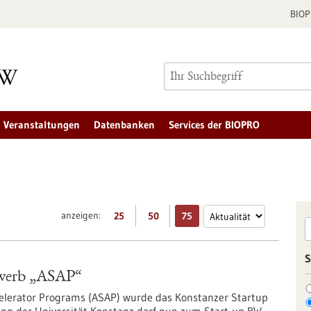
BIO
Veranstaltungen
Datenbanken
Services der BIOPRO
anzeigen:
25
50
75
S
ewerb „ASAP“
celerator Programs (ASAP) wurde das Konstanzer Startup