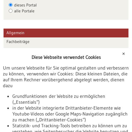
dieses Portal
alle Portale
Allgemein
Fachbeiträge
Förderungen
✕
Diese Webseite verwendet Cookies
Veranstaltungen
Um unsere Webseite für Sie optimal gestalten und verbessern
Erscheinungsdatum
zu können, verwenden wir Cookies: Diese kleinen Dateien, die
auf Ihrem Rechner vorübergehend abgelegt werden, dienen
dazu
zurücksetzen
Grundfunktionen der Website zu ermöglichen
(„Essentials“)
anzeigen
in der Website integrierte Drittanbieter-Elemente wie
Youtube-Videos oder Google Maps-Navigation zugänglich
zu machen („Drittanbieter-Cookies“)
Statistik- und Tracking-Tools betreiben zu können um zu
verstehen, wie Seitenbesucher die Website benutzen und