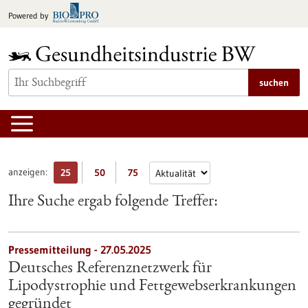
zum
Powered by
Inhalt
springen
suchen
anzeigen:
25
50
75
Ihre Suche ergab folgende Treffer:
Pressemitteilung - 27.05.2025
Deutsches Referenznetzwerk für
Lipodystrophie und Fettgewebserkrankungen
gegründet