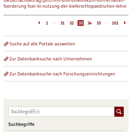
bw.de/fachbeitrag/pm/hhn-und-uniklinikum-ulm-erhalten-
foerderung-fuer-ki-nutzung-der-kieferorthopaedischen-lehre
…
…
1
31
32
33
34
35
101
Suche auf alle Portale ausweiten
Zur Datenbanksuche nach Unternehmen
Zur Datenbanksuche nach Forschungseinrichtungen
Suchbegriffe