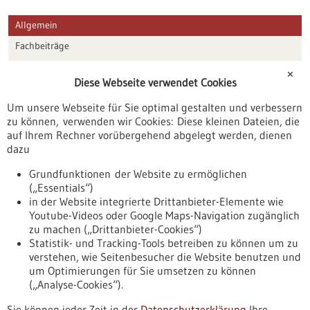
Allgemein
Fachbeiträge
Förderungen
✕
Diese Webseite verwendet Cookies
Veranstaltungen
Um unsere Webseite für Sie optimal gestalten und verbessern
Erscheinungsdatum
zu können, verwenden wir Cookies: Diese kleinen Dateien, die
auf Ihrem Rechner vorübergehend abgelegt werden, dienen
dazu
zurücksetzen
Grundfunktionen der Website zu ermöglichen
(„Essentials“)
anzeigen
in der Website integrierte Drittanbieter-Elemente wie
Youtube-Videos oder Google Maps-Navigation zugänglich
zu machen („Drittanbieter-Cookies“)
Statistik- und Tracking-Tools betreiben zu können um zu
verstehen, wie Seitenbesucher die Website benutzen und
Nach oben
um Optimierungen für Sie umsetzen zu können
(„Analyse-Cookies“).
Sie können jeder Zeit in der
Datenschutzerklärung
Ihre