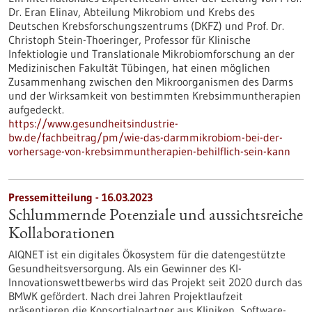
Dr. Eran Elinav, Abteilung Mikrobiom und Krebs des
Deutschen Krebsforschungszentrums (DKFZ) und Prof. Dr.
Christoph Stein-Thoeringer, Professor für Klinische
Infektiologie und Translationale Mikrobiomforschung an der
Medizinischen Fakultät Tübingen, hat einen möglichen
Zusammenhang zwischen den Mikroorganismen des Darms
und der Wirksamkeit von bestimmten Krebsimmuntherapien
aufgedeckt.
https://www.gesundheitsindustrie-
bw.de/fachbeitrag/pm/wie-das-darmmikrobiom-bei-der-
vorhersage-von-krebsimmuntherapien-behilflich-sein-kann
Pressemitteilung - 16.03.2023
Schlummernde Potenziale und aussichtsreiche
Kollaborationen
AIQNET ist ein digitales Ökosystem für die datengestützte
Gesundheitsversorgung. Als ein Gewinner des KI-
Innovationswettbewerbs wird das Projekt seit 2020 durch das
BMWK gefördert. Nach drei Jahren Projektlaufzeit
präsentieren die Konsortialpartner aus Kliniken, Software-