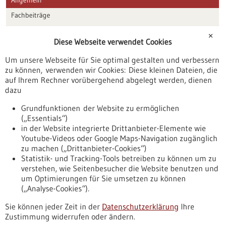
Fachbeiträge
Förderungen
✕
Diese Webseite verwendet Cookies
Veranstaltungen
Um unsere Webseite für Sie optimal gestalten und verbessern
Erscheinungsdatum
zu können, verwenden wir Cookies: Diese kleinen Dateien, die
auf Ihrem Rechner vorübergehend abgelegt werden, dienen
dazu
zurücksetzen
Grundfunktionen der Website zu ermöglichen
(„Essentials“)
anzeigen
in der Website integrierte Drittanbieter-Elemente wie
Youtube-Videos oder Google Maps-Navigation zugänglich
zu machen („Drittanbieter-Cookies“)
Statistik- und Tracking-Tools betreiben zu können um zu
verstehen, wie Seitenbesucher die Website benutzen und
Nach oben
um Optimierungen für Sie umsetzen zu können
(„Analyse-Cookies“).
Sie können jeder Zeit in der
Datenschutzerklärung
Ihre
Informiert bleiben
Zustimmung widerrufen oder ändern.