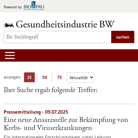
zum
Powered by
Inhalt
springen
suchen
anzeigen:
25
50
75
Ihre Suche ergab folgende Treffer:
Pressemitteilung - 09.07.2025
Eine neue Ansatzstelle zur Bekämpfung von
Krebs- und Viruserkrankungen
Ein internationales Forschungsteam unter Leitung