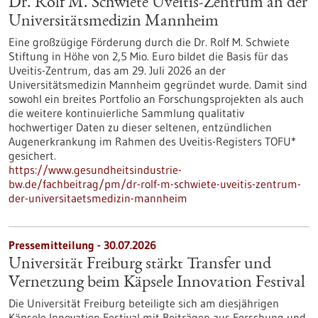
Dr. Rolf M. Schwiete Uveitis-Zentrum an der
Universitätsmedizin Mannheim
Eine großzügige Förderung durch die Dr. Rolf M. Schwiete
Stiftung in Höhe von 2,5 Mio. Euro bildet die Basis für das
Uveitis-Zentrum, das am 29. Juli 2026 an der
Universitätsmedizin Mannheim gegründet wurde. Damit sind
sowohl ein breites Portfolio an Forschungsprojekten als auch
die weitere kontinuierliche Sammlung qualitativ
hochwertiger Daten zu dieser seltenen, entzündlichen
Augenerkrankung im Rahmen des Uveitis-Registers TOFU*
gesichert.
https://www.gesundheitsindustrie-
bw.de/fachbeitrag/pm/dr-rolf-m-schwiete-uveitis-zentrum-
der-universitaetsmedizin-mannheim
Pressemitteilung - 30.07.2026
Universität Freiburg stärkt Transfer und
Vernetzung beim Käpsele Innovation Festival
Die Universität Freiburg beteiligte sich am diesjährigen
Käpsele Innovation Festival mit Beiträgen aus Forschung und