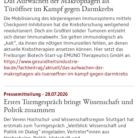
Das Aufwachen der Makrophagen als
Türöffner im Kampf gegen Darmkrebs
Die Mobilisierung des körpereigenen Immunsystems mittels
Checkpoint-Inhibitoren hat die Krebsforschung weitgehend
revolutioniert. Doch ein Großteil solider Tumoren entzieht
sich dieser Immunabwehr. Sie gelten immunologisch als
„kalt“, da ihnen die nötigen Immunzellen fehlen, an denen
aktuelle Krebstherapien ansetzen können. Hier setzt das
Freiburger Biotech-Start-up EMUNO Therapeutics GmbH an.
https://www.gesundheitsindustrie-
bw.de/fachbeitrag/aktuell/das-aufwachen-der-
makrophagen-als-tueroeffner-im-kampf-gegen-darmkrebs
Pressemitteilung - 28.07.2026
Erstes Turmgespräch bringt Wissenschaft und
Politik zusammen
Der Verein Hochschul- und Wissenschaftsregion Stuttgart hat
erstmals zum Turmgespräch „Weitblick: Wissenschaft und
Politik im Dialog“ eingeladen. Vertreter*innen aus
Hochschulen, Politik, Wirtschaft und