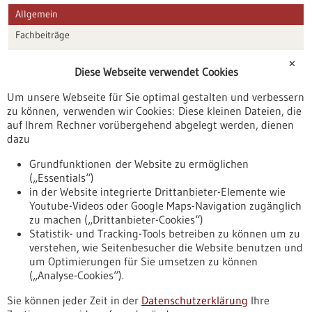
Allgemein
Fachbeiträge
Förderungen
✕
Diese Webseite verwendet Cookies
Veranstaltungen
Um unsere Webseite für Sie optimal gestalten und verbessern
Erscheinungsdatum
zu können, verwenden wir Cookies: Diese kleinen Dateien, die
auf Ihrem Rechner vorübergehend abgelegt werden, dienen
dazu
zurücksetzen
Grundfunktionen der Website zu ermöglichen
(„Essentials“)
anzeigen
in der Website integrierte Drittanbieter-Elemente wie
Youtube-Videos oder Google Maps-Navigation zugänglich
zu machen („Drittanbieter-Cookies“)
Statistik- und Tracking-Tools betreiben zu können um zu
verstehen, wie Seitenbesucher die Website benutzen und
Nach oben
um Optimierungen für Sie umsetzen zu können
(„Analyse-Cookies“).
Sie können jeder Zeit in der
Datenschutzerklärung
Ihre
Informiert bleiben