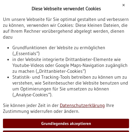
Förderungen
✕
Diese Webseite verwendet Cookies
Veranstaltungen
Um unsere Webseite für Sie optimal gestalten und verbessern
Erscheinungsdatum
zu können, verwenden wir Cookies: Diese kleinen Dateien, die
auf Ihrem Rechner vorübergehend abgelegt werden, dienen
dazu
zurücksetzen
Grundfunktionen der Website zu ermöglichen
(„Essentials“)
anzeigen
in der Website integrierte Drittanbieter-Elemente wie
Youtube-Videos oder Google Maps-Navigation zugänglich
zu machen („Drittanbieter-Cookies“)
Statistik- und Tracking-Tools betreiben zu können um zu
verstehen, wie Seitenbesucher die Website benutzen und
Nach oben
um Optimierungen für Sie umsetzen zu können
(„Analyse-Cookies“).
Sie können jeder Zeit in der
Datenschutzerklärung
Ihre
Informiert bleiben
Zustimmung widerrufen oder ändern.
Newsletter abonnieren
Grundlegendes akzeptieren