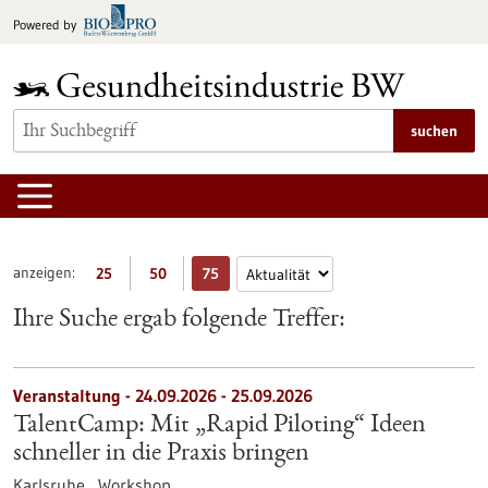
zum
Powered by
Inhalt
springen
suchen
anzeigen:
25
50
75
Ihre Suche ergab folgende Treffer:
Veranstaltung -
24.09.2026
-
25.09.2026
TalentCamp: Mit „Rapid Piloting“ Ideen
schneller in die Praxis bringen
Karlsruhe ,
Workshop