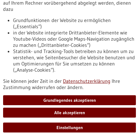
auf Ihrem Rechner vorübergehend abgelegt werden, dienen
dazu
Förderung
Grundfunktionen der Website zu ermöglichen
Förderung von Transferhubs im Rahmen des
(„Essentials“)
Programms „Transferinitiative F.A.S.T. –
in der Website integrierte Drittanbieter-Elemente wie
Forschung, Ausgründungen, Skalierung,
Youtube-Videos oder Google Maps-Navigation zugänglich
zu machen („Drittanbieter-Cookies“)
Transfer“
Statistik- und Tracking-Tools betreiben zu können um zu
Förderprogramm,
Förderung durch:
BMFTR,
verstehen, wie Seitenbesucher die Website benutzen und
Einreichungsfrist:
31.08.2026
um Optimierungen für Sie umsetzen zu können
(„Analyse-Cookies“).
https://www.gesundheitsindustrie-
bw.de/datenbank/foerderungen/richtlinie-zur-foerderung-
Sie können jeder Zeit in der
Datenschutzerklärung
Ihre
von-transferhubs-im-rahmen-des-programms-
Zustimmung widerrufen oder ändern.
transferinitiative-fst-forschung-ausgruendungen-skalierung-
tr
Grundlegendes akzeptieren
Alle akzeptieren
Förderung
Förderung von Transferhubs im Rahmen des
Einstellungen
Programms „Transferinitiative F.A.S.T. –