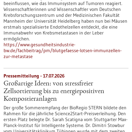
beeinflussen, wie das Immunsystem auf Tumoren reagiert.
Wissenschaftlerinnen und Wissenschaftler vom Deutschen
Krebsforschungszentrum und der Medizinischen Fakultät
Mannheim der Universität Heidelberg haben nun bei Mäusen
erstmals spezialisierte Endothelzellen entdeckt, die eine
Immunabwehr von Krebsmetastasen in der Leber
ermöglichen.
https://www.gesundheitsindustrie-
bw.de/fachbeitrag/pm/blutgefaesse-lotsen-immunzellen-
zur-metastase
Pressemitteilung - 17.07.2026
Großartige Ideen: von stressfreier
Zellsortierung bis zu energiepositiven
Kompostieranlagen
Der große Sommerempfang der BioRegio STERN bildete den
Rahmen für die jährliche Science2Start-Preisverleihung. Den
ersten Platz belegte Dr. Sarah Scatigna vom Stuttgarter Max-
Planck-Institut für Intelligente Systeme. Dr. Dimitri Stowbur
vom Universitätsklinikum Tübingen wurde mit dem zweiten