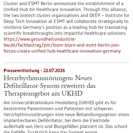
Cluster and ESMT Berlin announced the establishment of a
Unified Hub for Healthcare Innovation. Through this alliance,
the two biotech cluster organizations and DEEP – Institute for
Deep Tech Innovation at ESMT will collaborate strategically to
reinforce Germany’s position as a leading hub for translating
scientific breakthroughs into impactful healthcare solutions.
https://www.gesundheitsindustrie-
bw.de/fachbeitrag/pm/biom-biorn-and-esmt-berlin-join-
forces-create-unified-hub-healthcare-innovation-germany
Pressemitteilung - 22.07.2026
Herzrhythmusstörungen: Neues
Defibrillator-System erweitert das
Therapieangebot am UKHD
Am Universitätsklinikum Heidelberg (UKHD) gibt es für
bestimmte Patientinnen und Patienten mit schweren
Herzrhythmusstörungen eine neue Behandlungsoption: einen
implantierbaren Defibrillator, bei dem die Elektrode
außerhalb von Herz und Blutgefäßen platziert ist. Das schont
die Gefäße. Zusätzlich kann das System einige