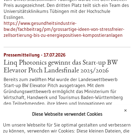
Preis ausgezeichnet. Den dritten Platz teilt sich ein Team des
Universitätsklinikums Tübingen mit der Hochschule
Esslingen.
https://www.gesundheitsindustrie-
bw.de/fachbeitrag/pm/grossartige-ideen-von-stressfreier-
zellsortierung-bis-zu-energiepositiven-kompostieranlagen
Pressemitteilung - 17.07.2026
Linq Photonics gewinnt das Start-up BW
Elevator Pitch Landesfinale 2025/2026
Bereits zum zwölften Mal wurde der Landeswettbewerb
Start-up BW Elevator Pitch ausgetragen. Mit dem
Gründungswettbewerb ermöglicht das Ministerium für
Wirtschaft, Handwerk und Tourismus Baden-Württemberg
den Teilnehmenden, ihre Ideen und Innovationen vor
Publikum auf einer Bühne zu präsentieren.
✕
Diese Webseite verwendet Cookies
https://www.gesundheitsindustrie-
bw.de/fachbeitrag/pm/linq-photonics-gewinnt-das-start-bw-
Um unsere Webseite für Sie optimal gestalten und verbessern
elevator-pitch-landesfinale-20252026
zu können, verwenden wir Cookies: Diese kleinen Dateien, die