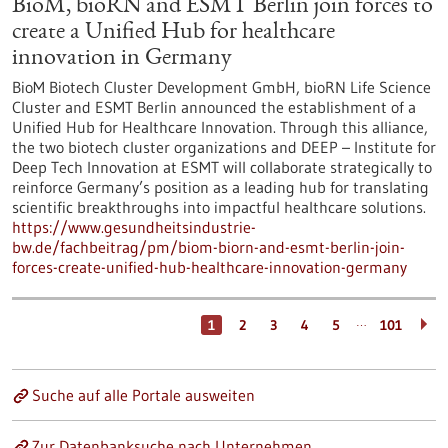
BioM, bioRN and ESMT Berlin join forces to
create a Unified Hub for healthcare
innovation in Germany
BioM Biotech Cluster Development GmbH, bioRN Life Science
Cluster and ESMT Berlin announced the establishment of a
Unified Hub for Healthcare Innovation. Through this alliance,
the two biotech cluster organizations and DEEP – Institute for
Deep Tech Innovation at ESMT will collaborate strategically to
reinforce Germany’s position as a leading hub for translating
scientific breakthroughs into impactful healthcare solutions.
https://www.gesundheitsindustrie-
bw.de/fachbeitrag/pm/biom-biorn-and-esmt-berlin-join-
forces-create-unified-hub-healthcare-innovation-germany
…
1
2
3
4
5
101
Suche auf alle Portale ausweiten
Zur Datenbanksuche nach Unternehmen