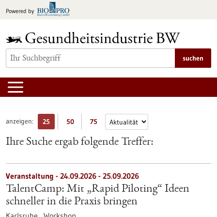
zum
Powered by
Inhalt
springen
suchen
anzeigen:
25
50
75
Ihre Suche ergab folgende Treffer:
Veranstaltung -
24.09.2026
-
25.09.2026
TalentCamp: Mit „Rapid Piloting“ Ideen
schneller in die Praxis bringen
Karlsruhe ,
Workshop