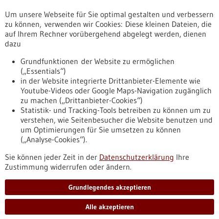
Um unsere Webseite für Sie optimal gestalten und verbessern
Erscheinungsdatum
zu können, verwenden wir Cookies: Diese kleinen Dateien, die
auf Ihrem Rechner vorübergehend abgelegt werden, dienen
dazu
zurücksetzen
Grundfunktionen der Website zu ermöglichen
(„Essentials“)
anzeigen
in der Website integrierte Drittanbieter-Elemente wie
Youtube-Videos oder Google Maps-Navigation zugänglich
zu machen („Drittanbieter-Cookies“)
Statistik- und Tracking-Tools betreiben zu können um zu
verstehen, wie Seitenbesucher die Website benutzen und
Nach oben
um Optimierungen für Sie umsetzen zu können
(„Analyse-Cookies“).
Sie können jeder Zeit in der
Datenschutzerklärung
Ihre
Informiert bleiben
Zustimmung widerrufen oder ändern.
Newsletter abonnieren
Grundlegendes akzeptieren
Alle akzeptieren