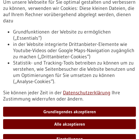
Um unsere Webseite für Sie optimal gestalten und verbessern
Erscheinungsdatum
zu können, verwenden wir Cookies: Diese kleinen Dateien, die
auf Ihrem Rechner vorübergehend abgelegt werden, dienen
dazu
zurücksetzen
Grundfunktionen der Website zu ermöglichen
(„Essentials“)
anzeigen
in der Website integrierte Drittanbieter-Elemente wie
Youtube-Videos oder Google Maps-Navigation zugänglich
zu machen („Drittanbieter-Cookies“)
Statistik- und Tracking-Tools betreiben zu können um zu
verstehen, wie Seitenbesucher die Website benutzen und
Nach oben
um Optimierungen für Sie umsetzen zu können
(„Analyse-Cookies“).
Sie können jeder Zeit in der
Datenschutzerklärung
Ihre
Informiert bleiben
Zustimmung widerrufen oder ändern.
Newsletter abonnieren
Grundlegendes akzeptieren
Alle akzeptieren
2026
©