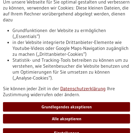
Um unsere Webseite für Sie optimal gestalten und verbessern
Erscheinungsdatum
zu können, verwenden wir Cookies: Diese kleinen Dateien, die
auf Ihrem Rechner vorübergehend abgelegt werden, dienen
dazu
zurücksetzen
Grundfunktionen der Website zu ermöglichen
(„Essentials“)
anzeigen
in der Website integrierte Drittanbieter-Elemente wie
Youtube-Videos oder Google Maps-Navigation zugänglich
zu machen („Drittanbieter-Cookies“)
Statistik- und Tracking-Tools betreiben zu können um zu
verstehen, wie Seitenbesucher die Website benutzen und
Nach oben
um Optimierungen für Sie umsetzen zu können
(„Analyse-Cookies“).
Sie können jeder Zeit in der
Datenschutzerklärung
Ihre
Informiert bleiben
Zustimmung widerrufen oder ändern.
Newsletter abonnieren
Grundlegendes akzeptieren
Alle akzeptieren
2026
©