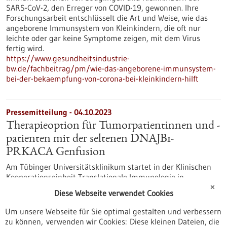
SARS-CoV-2, den Erreger von COVID-19, gewonnen. Ihre
Forschungsarbeit entschlüsselt die Art und Weise, wie das
angeborene Immunsystem von Kleinkindern, die oft nur
leichte oder gar keine Symptome zeigen, mit dem Virus
fertig wird.
https://www.gesundheitsindustrie-
bw.de/fachbeitrag/pm/wie-das-angeborene-immunsystem-
bei-der-bekaempfung-von-corona-bei-kleinkindern-hilft
Pressemitteilung - 04.10.2023
Therapieoption für Tumorpatientinnen und -
patienten mit der seltenen DNAJB1-
PRKACA Genfusion
Am Tübinger Universitätsklinikum startet in der Klinischen
Kooperationseinheit Translationale Immunologie in
Zusammenarbeit mit der Abteilung Innere Medizin I jetzt
✕
Diese Webseite verwendet Cookies
eine klinische Phase I-Studie, die den therapeutischen Krebs-
Peptidimpfstoff Fusion-VAC-XS15 in Kombination mit einer
Um unsere Webseite für Sie optimal gestalten und verbessern
Immuncheckpoint-Blockade durch Atezolizumab als Therapie
zu können, verwenden wir Cookies: Diese kleinen Dateien, die