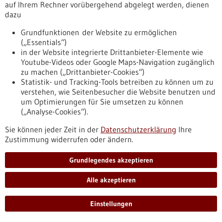
bei fortgeschrittenem fibrolamellären hepatozellulären
auf Ihrem Rechner vorübergehend abgelegt werden, dienen
Karzinom und anderen Tumorerkrankungen untersucht.
dazu
https://www.gesundheitsindustrie-
bw.de/fachbeitrag/pm/therapieoption-fuer-
Grundfunktionen der Website zu ermöglichen
tumorpatientinnen-und-patienten-mit-der-seltenen-dnajb1-
(„Essentials“)
prkaca-genfusion
in der Website integrierte Drittanbieter-Elemente wie
Youtube-Videos oder Google Maps-Navigation zugänglich
zu machen („Drittanbieter-Cookies“)
Statistik- und Tracking-Tools betreiben zu können um zu
Pressemitteilung - 02.10.2023
verstehen, wie Seitenbesucher die Website benutzen und
Verteilte Künstliche Intelligenz für den
um Optimierungen für Sie umsetzen zu können
Operationssaal
(„Analyse-Cookies“).
Im Forschungsprojekt DAIOR arbeitet das Fraunhofer IPA
Sie können jeder Zeit in der
Datenschutzerklärung
Ihre
zusammen mit Partnern daran, den Operationssaal der
Zustimmung widerrufen oder ändern.
Zukunft mithilfe von Künstlicher Intelligenz (KI) und
roboterassistierter Telechirurgie zu realisieren. Dabei sollen
Grundlegendes akzeptieren
chirurgische Daten aus multimodalen Quellen mit KI-
Methoden kontinuierlich analysiert werden, um Operationen
Alle akzeptieren
in Echtzeit zu unterstützen.
https://www.gesundheitsindustrie-
bw.de/fachbeitrag/pm/verteilte-kuenstliche-intelligenz-fuer-
Einstellungen
den-operationssaal