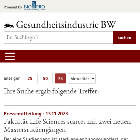
zum
Powered by
Inhalt
springen
suchen
anzeigen:
25
50
75
Ihre Suche ergab folgende Treffer:
Pressemitteilung - 13.11.2023
Fakultät Life Sciences startet mit zwei neuen
Masterstudiengängen
Der eine Studiengang ist stark anwendungsorientiert, der