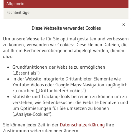
Allgemein
Fachbeiträge
Förderungen
✕
Diese Webseite verwendet Cookies
Veranstaltungen
Um unsere Webseite für Sie optimal gestalten und verbessern
Erscheinungsdatum
zu können, verwenden wir Cookies: Diese kleinen Dateien, die
auf Ihrem Rechner vorübergehend abgelegt werden, dienen
dazu
zurücksetzen
Grundfunktionen der Website zu ermöglichen
(„Essentials“)
anzeigen
in der Website integrierte Drittanbieter-Elemente wie
Youtube-Videos oder Google Maps-Navigation zugänglich
zu machen („Drittanbieter-Cookies“)
Statistik- und Tracking-Tools betreiben zu können um zu
verstehen, wie Seitenbesucher die Website benutzen und
Nach oben
um Optimierungen für Sie umsetzen zu können
(„Analyse-Cookies“).
Sie können jeder Zeit in der
Datenschutzerklärung
Ihre
Informiert bleiben
Zustimmung widerrufen oder ändern.