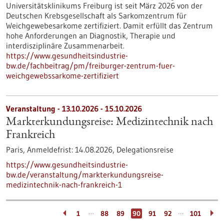
Universitätsklinikums Freiburg ist seit März 2026 von der
Deutschen Krebsgesellschaft als Sarkomzentrum für
Weichgewebesarkome zertifiziert. Damit erfüllt das Zentrum
hohe Anforderungen an Diagnostik, Therapie und
interdisziplinäre Zusammenarbeit.
https://www.gesundheitsindustrie-
bw.de/fachbeitrag/pm/freiburger-zentrum-fuer-
weichgewebssarkome-zertifiziert
Veranstaltung -
13.10.2026
-
15.10.2026
Markterkundungsreise: Medizintechnik nach
Frankreich
Paris,
Anmeldefrist:
14.08.2026,
Delegationsreise
https://www.gesundheitsindustrie-
bw.de/veranstaltung/markterkundungsreise-
medizintechnik-nach-frankreich-1
…
…
1
88
89
90
91
92
101