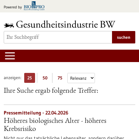
zum
Powered by
Inhalt
springen
suchen
anzeigen:
25
50
75
Ihre Suche ergab folgende Treffer:
Pressemitteilung - 22.04.2026
Höheres biologisches Alter - höheres
Krebsrisiko
Nicht nur das tatsächliche Lebensalter, sondern darüber