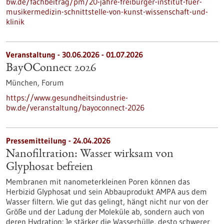
bw.de/fachbeitrag/pm/20-jahre-freiburger-institut-fuer-
musikermedizin-schnittstelle-von-kunst-wissenschaft-und-
klinik
Veranstaltung -
30.06.2026
-
01.07.2026
BayOConnect 2026
München,
Forum
https://www.gesundheitsindustrie-
bw.de/veranstaltung/bayoconnect-2026
Pressemitteilung - 24.04.2026
Nanofiltration: Wasser wirksam von
Glyphosat befreien
Membranen mit nanometerkleinen Poren können das
Herbizid Glyphosat und sein Abbauprodukt AMPA aus dem
Wasser filtern. Wie gut das gelingt, hängt nicht nur von der
Größe und der Ladung der Moleküle ab, sondern auch von
deren Hydration: Je stärker die Wasserhülle, desto schwerer