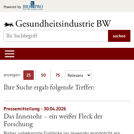
zum
Powered by
Inhalt
springen
suchen
anzeigen:
25
50
75
Ihre Suche ergab folgende Treffer:
Pressemitteilung - 30.04.2026
Das Innenohr – ein weißer Fleck der
Forschung
Bisher unbekannte Einblicke ins Innenohr ermöglicht ein