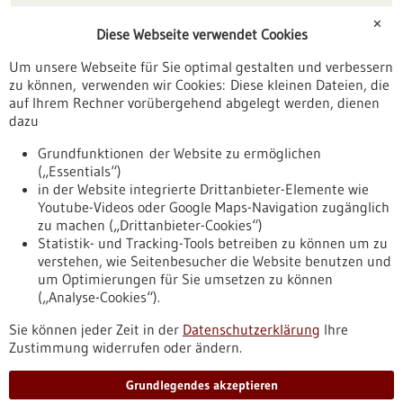
Förderungen
✕
Diese Webseite verwendet Cookies
Veranstaltungen
Um unsere Webseite für Sie optimal gestalten und verbessern
Erscheinungsdatum
zu können, verwenden wir Cookies: Diese kleinen Dateien, die
auf Ihrem Rechner vorübergehend abgelegt werden, dienen
dazu
zurücksetzen
Grundfunktionen der Website zu ermöglichen
(„Essentials“)
anzeigen
in der Website integrierte Drittanbieter-Elemente wie
Youtube-Videos oder Google Maps-Navigation zugänglich
zu machen („Drittanbieter-Cookies“)
Statistik- und Tracking-Tools betreiben zu können um zu
verstehen, wie Seitenbesucher die Website benutzen und
Nach oben
um Optimierungen für Sie umsetzen zu können
(„Analyse-Cookies“).
Sie können jeder Zeit in der
Datenschutzerklärung
Ihre
Informiert bleiben
Zustimmung widerrufen oder ändern.
Newsletter abonnieren
Grundlegendes akzeptieren