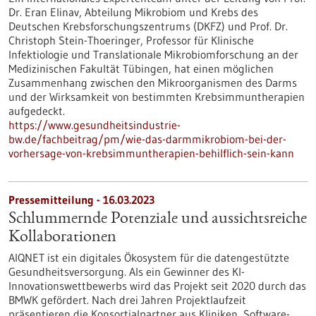
Dr. Eran Elinav, Abteilung Mikrobiom und Krebs des
Deutschen Krebsforschungszentrums (DKFZ) und Prof. Dr.
Christoph Stein-Thoeringer, Professor für Klinische
Infektiologie und Translationale Mikrobiomforschung an der
Medizinischen Fakultät Tübingen, hat einen möglichen
Zusammenhang zwischen den Mikroorganismen des Darms
und der Wirksamkeit von bestimmten Krebsimmuntherapien
aufgedeckt.
https://www.gesundheitsindustrie-
bw.de/fachbeitrag/pm/wie-das-darmmikrobiom-bei-der-
vorhersage-von-krebsimmuntherapien-behilflich-sein-kann
Pressemitteilung - 16.03.2023
Schlummernde Potenziale und aussichtsreiche
Kollaborationen
AIQNET ist ein digitales Ökosystem für die datengestützte
Gesundheitsversorgung. Als ein Gewinner des KI-
Innovationswettbewerbs wird das Projekt seit 2020 durch das
BMWK gefördert. Nach drei Jahren Projektlaufzeit
präsentieren die Konsortialpartner aus Kliniken, Software-