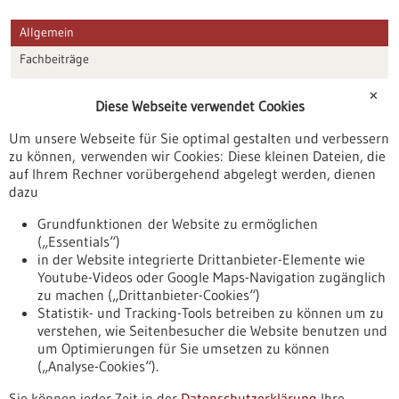
Allgemein
Fachbeiträge
Förderungen
✕
Diese Webseite verwendet Cookies
Veranstaltungen
Um unsere Webseite für Sie optimal gestalten und verbessern
Erscheinungsdatum
zu können, verwenden wir Cookies: Diese kleinen Dateien, die
auf Ihrem Rechner vorübergehend abgelegt werden, dienen
dazu
zurücksetzen
Grundfunktionen der Website zu ermöglichen
(„Essentials“)
anzeigen
in der Website integrierte Drittanbieter-Elemente wie
Youtube-Videos oder Google Maps-Navigation zugänglich
zu machen („Drittanbieter-Cookies“)
Statistik- und Tracking-Tools betreiben zu können um zu
verstehen, wie Seitenbesucher die Website benutzen und
Nach oben
um Optimierungen für Sie umsetzen zu können
(„Analyse-Cookies“).
Sie können jeder Zeit in der
Datenschutzerklärung
Ihre