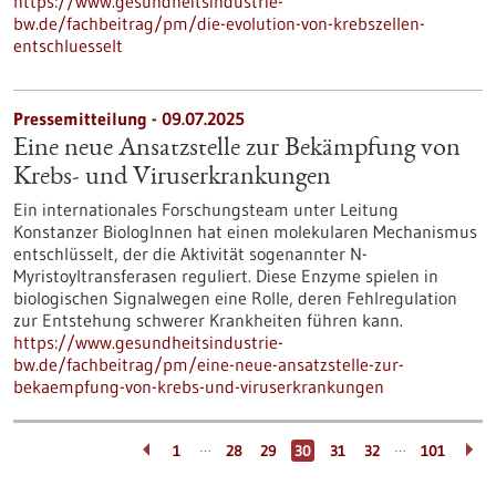
https://www.gesundheitsindustrie-
bw.de/fachbeitrag/pm/die-evolution-von-krebszellen-
entschluesselt
Pressemitteilung - 09.07.2025
Eine neue Ansatzstelle zur Bekämpfung von
Krebs- und Viruserkrankungen
Ein internationales Forschungsteam unter Leitung
Konstanzer BiologInnen hat einen molekularen Mechanismus
entschlüsselt, der die Aktivität sogenannter N-
Myristoyltransferasen reguliert. Diese Enzyme spielen in
biologischen Signalwegen eine Rolle, deren Fehlregulation
zur Entstehung schwerer Krankheiten führen kann.
https://www.gesundheitsindustrie-
bw.de/fachbeitrag/pm/eine-neue-ansatzstelle-zur-
bekaempfung-von-krebs-und-viruserkrankungen
…
…
1
28
29
30
31
32
101