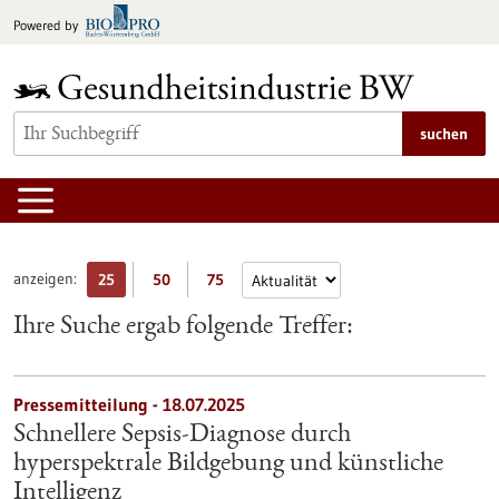
zum
Powered by
Inhalt
springen
suchen
anzeigen:
25
50
75
Ihre Suche ergab folgende Treffer:
Pressemitteilung - 18.07.2025
Schnellere Sepsis-Diagnose durch
hyperspektrale Bildgebung und künstliche
Intelligenz