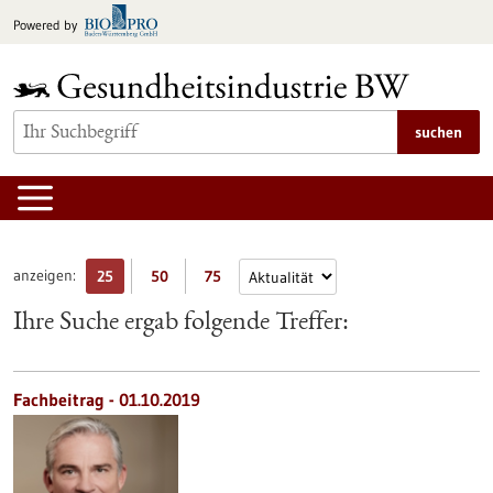
zum
Powered by
Inhalt
springen
suchen
anzeigen:
25
50
75
Ihre Suche ergab folgende Treffer:
Fachbeitrag - 01.10.2019