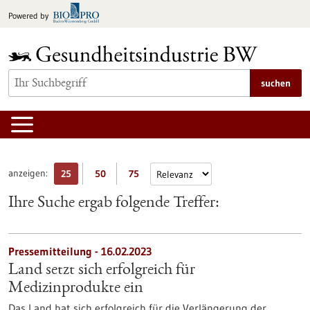
zum
Powered by
Inhalt
springen
suchen
anzeigen:
25
50
75
Ihre Suche ergab folgende Treffer:
Pressemitteilung - 16.02.2023
Land setzt sich erfolgreich für
Medizinprodukte ein
Das Land hat sich erfolgreich für die Verlängerung der