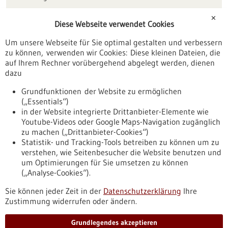
Förderungen
✕
Diese Webseite verwendet Cookies
Veranstaltungen
Um unsere Webseite für Sie optimal gestalten und verbessern
Erscheinungsdatum
zu können, verwenden wir Cookies: Diese kleinen Dateien, die
auf Ihrem Rechner vorübergehend abgelegt werden, dienen
dazu
zurücksetzen
Grundfunktionen der Website zu ermöglichen
(„Essentials“)
anzeigen
in der Website integrierte Drittanbieter-Elemente wie
Youtube-Videos oder Google Maps-Navigation zugänglich
zu machen („Drittanbieter-Cookies“)
Statistik- und Tracking-Tools betreiben zu können um zu
verstehen, wie Seitenbesucher die Website benutzen und
Nach oben
um Optimierungen für Sie umsetzen zu können
(„Analyse-Cookies“).
Sie können jeder Zeit in der
Datenschutzerklärung
Ihre
Informiert bleiben
Zustimmung widerrufen oder ändern.
Newsletter abonnieren
Grundlegendes akzeptieren