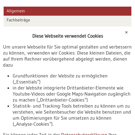
Allgemein
Fachbeiträge
Förderungen
✕
Diese Webseite verwendet Cookies
Veranstaltungen
Um unsere Webseite für Sie optimal gestalten und verbessern
Erscheinungsdatum
zu können, verwenden wir Cookies: Diese kleinen Dateien, die
auf Ihrem Rechner vorübergehend abgelegt werden, dienen
dazu
zurücksetzen
Grundfunktionen der Website zu ermöglichen
(„Essentials“)
anzeigen
in der Website integrierte Drittanbieter-Elemente wie
Youtube-Videos oder Google Maps-Navigation zugänglich
zu machen („Drittanbieter-Cookies“)
Statistik- und Tracking-Tools betreiben zu können um zu
verstehen, wie Seitenbesucher die Website benutzen und
Nach oben
um Optimierungen für Sie umsetzen zu können
(„Analyse-Cookies“).
Sie können jeder Zeit in der
Datenschutzerklärung
Ihre