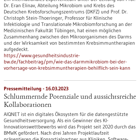
Dr. Eran Elinav, Abteilung Mikrobiom und Krebs des
Deutschen Krebsforschungszentrums (DKFZ) und Prof. Dr.
Christoph Stein-Thoeringer, Professor für Klinische
Infektiologie und Translationale Mikrobiomforschung an der
Medizinischen Fakultät Tübingen, hat einen möglichen
Zusammenhang zwischen den Mikroorganismen des Darms
und der Wirksamkeit von bestimmten Krebsimmuntherapien
aufgedeckt.
https://www.gesundheitsindustrie-
bw.de/fachbeitrag/pm/wie-das-darmmikrobiom-bei-der-
vorhersage-von-krebsimmuntherapien-behilflich-sein-kann
Pressemitteilung - 16.03.2023
Schlummernde Potenziale und aussichtsreiche
Kollaborationen
AIQNET ist ein digitales Ökosystem für die datengestützte
Gesundheitsversorgung. Als ein Gewinner des KI-
Innovationswettbewerbs wird das Projekt seit 2020 durch das
BMWK gefördert. Nach drei Jahren Projektlaufzeit
präsentieren die Konsortialpartner aus Kliniken, Software-