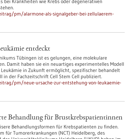
gs bei Krankheiten wie Krebs oder degenerativen
stehen.
itrag/pm/alarmone-als-signalgeber-bei-zellulaerem-
Leukämie entdeckt
inikums Tübingen ist es gelungen, eine molekulare
en. Damit haben sie ein neuartiges experimentelles Modell
t Leukämie in Zukunft ermöglicht, spezifischer behandelt
in der Fachzeitschrift Cell Stem Cell publiziert.
eitrag/pm/neue-ursache-zur-entstehung-von-leukaemie-
rte Behandlung für Brustkrebspatientinnen
äzisere Behandlungsformen für Krebspatienten zu finden.
um für Tumorerkrankungen (NCT) Heidelberg, des