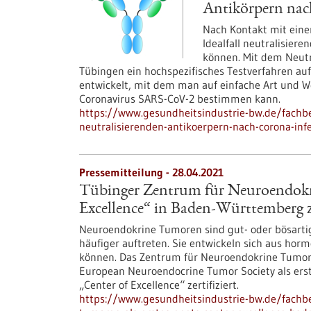
Antikörpern nac
Nach Kontakt mit ein
Idealfall neutralisiere
können. Mit dem Neutr
Tübingen ein hochspezifisches Testverfahren au
entwickelt, mit dem man auf einfache Art und 
Coronavirus SARS-CoV-2 bestimmen kann.
https://www.gesundheitsindustrie-bw.de/fachb
neutralisierenden-antikoerpern-nach-corona-inf
Pressemitteilung - 28.04.2021
Tübinger Zentrum für Neuroendokr
Excellence“ in Baden-Württemberg ze
Neuroendokrine Tumoren sind gut- oder bösartig
häufiger auftreten. Sie entwickeln sich aus hor
können. Das Zentrum für Neuroendokrine Tumor
European Neuroendocrine Tumor Society als erst
„Center of Excellence“ zertifiziert.
https://www.gesundheitsindustrie-bw.de/fachb