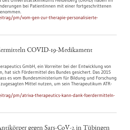
 des Universitätsklinikums Heidelberg (UKHD) haben im
derungen bei Patientinnen mit einer fortgeschrittenen
 genommen.
itrag/pm/vom-gen-zur-therapie-personalisierte-
rdermitteln COVID-19-Medikament
rapeutics GmbH, ein Vorreiter bei der Entwicklung von
n, hat sich Fördermittel des Bundes gesichert. Das 2015
ss es vom Bundesministerium für Bildung und Forschung
ie zugesagten Mittel nutzen, um sein Therapeutikum ATR-
itrag/pm/atriva-therapeutics-kann-dank-foerdermitteln-
Antikörper gegen Sars-CoV-2 in Tübingen