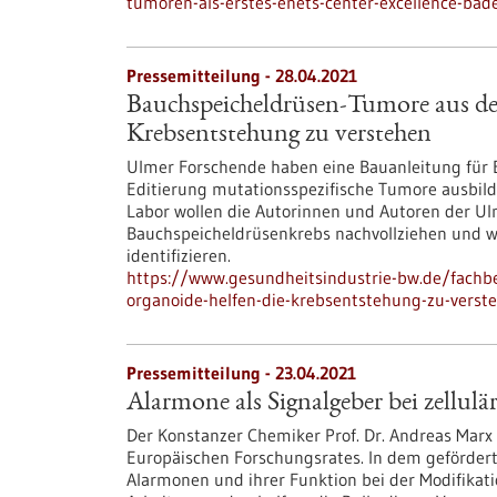
tumoren-als-erstes-enets-center-excellence-bad
Pressemitteilung - 28.04.2021
Bauchspeicheldrüsen-Tumore aus de
Krebsentstehung zu verstehen
Ulmer Forschende haben eine Bauanleitung für 
Editierung mutationsspezifische Tumore ausbild
Labor wollen die Autorinnen und Autoren der Ul
Bauchspeicheldrüsenkrebs nachvollziehen und w
identifizieren.
https://www.gesundheitsindustrie-bw.de/fach
organoide-helfen-die-krebsentstehung-zu-verst
Pressemitteilung - 23.04.2021
Alarmone als Signalgeber bei zellulä
Der Konstanzer Chemiker Prof. Dr. Andreas Marx
Europäischen Forschungsrates. In dem geförder
Alarmonen und ihrer Funktion bei der Modifikatio