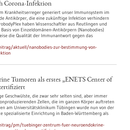
h Corona-Infektion
em Krankheitserreger generiert unser Immunsystem im
nde Antikörper, die eine zukünftige Infektion verhindern
obodyPlex haben Wissenschaftler aus Reutlingen und
f Basis von Einzeldomänen-Antikörpern (Nanobodies)
Weise die Qualität der Immunantwort gegen das
eitrag/aktuell/nanobodies-zur-bestimmung-von-
ektion
ine Tumoren als erstes „ENETS Center of
rtifiziert
e Geschwülste, die zwar sehr selten sind, aber immer
monproduzierenden Zellen, die im ganzen Körper auftreten
en am Universitätsklinikum Tübingen wurde nun von der
e spezialisierte Einrichtung in Baden-Württemberg als
eitrag/pm/tuebinger-zentrum-fuer-neuroendokrine-