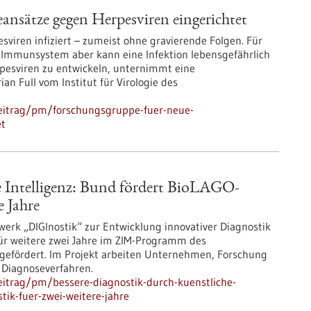
ansätze gegen Herpesviren eingerichtet
viren infiziert – zumeist ohne gravierende Folgen. Für
mmunsystem aber kann eine Infektion lebensgefährlich
esviren zu entwickeln, unternimmt eine
an Full vom Institut für Virologie des
eitrag/pm/forschungsgruppe-fuer-neue-
et
e Intelligenz: Bund fördert BioLAGO-
e Jahre
erk „DIGInostik“ zur Entwicklung innovativer Diagnostik
 für weitere zwei Jahre im ZIM-Programm des
 gefördert. Im Projekt arbeiten Unternehmen, Forschung
 Diagnoseverfahren.
itrag/pm/bessere-diagnostik-durch-kuenstliche-
stik-fuer-zwei-weitere-jahre