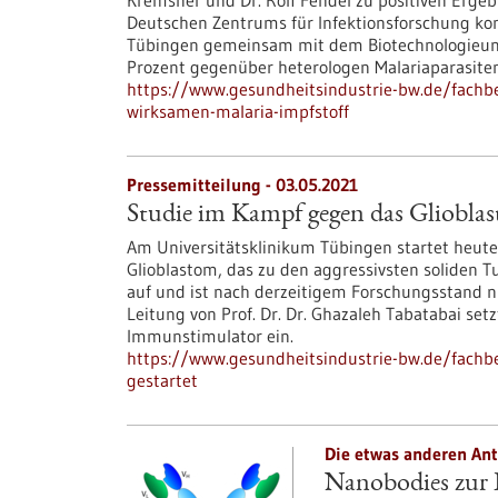
Kremsner und Dr. Rolf Fendel zu positiven Ergeb
Deutschen Zentrums für Infektionsforschung konn
Tübingen gemeinsam mit dem Biotechnologieunt
Prozent gegenüber heterologen Malariaparasiten
https://www.gesundheitsindustrie-bw.de/fachb
wirksamen-malaria-impfstoff
Pressemitteilung - 03.05.2021
Studie im Kampf gegen das Glioblas
Am Universitätsklinikum Tübingen startet heute
Glioblastom, das zu den aggressivsten soliden 
auf und ist nach derzeitigem Forschungsstand ni
Leitung von Prof. Dr. Dr. Ghazaleh Tabatabai set
Immunstimulator ein.
https://www.gesundheitsindustrie-bw.de/fachb
gestartet
Die etwas anderen Ant
Nanobodies zur 