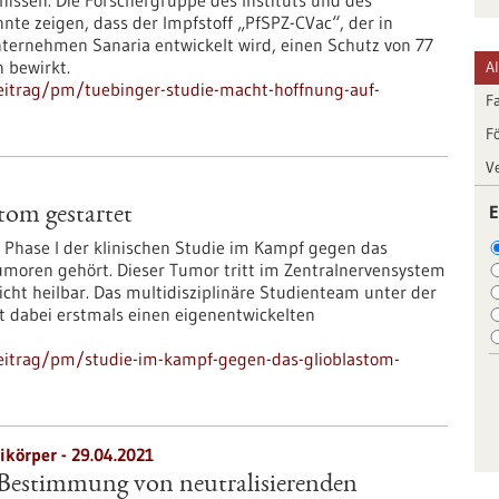
nissen. Die Forschergruppe des Instituts und des
te zeigen, dass der Impfstoff „PfSPZ-CVac“, der in
ernehmen Sanaria entwickelt wird, einen Schutz von 77
 bewirkt.
A
eitrag/pm/tuebinger-studie-macht-hoffnung-auf-
F
F
V
E
tom gestartet
 Phase I der klinischen Studie im Kampf gegen das
Tumoren gehört. Dieser Tumor tritt im Zentralnervensystem
cht heilbar. Das multidisziplinäre Studienteam unter der
zt dabei erstmals einen eigenentwickelten
eitrag/pm/studie-im-kampf-gegen-das-glioblastom-
ikörper - 29.04.2021
Bestimmung von neutralisierenden