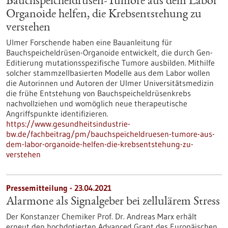
Bauchspeicheldrüsen-Tumore aus dem Labor
Organoide helfen, die Krebsentstehung zu
verstehen
Ulmer Forschende haben eine Bauanleitung für
Bauchspeicheldrüsen-Organoide entwickelt, die durch Gen-
Editierung mutationsspezifische Tumore ausbilden. Mithilfe
solcher stammzellbasierten Modelle aus dem Labor wollen
die Autorinnen und Autoren der Ulmer Universitätsmedizin
die frühe Entstehung von Bauchspeicheldrüsenkrebs
nachvollziehen und womöglich neue therapeutische
Angriffspunkte identifizieren.
https://www.gesundheitsindustrie-
bw.de/fachbeitrag/pm/bauchspeicheldruesen-tumore-aus-
dem-labor-organoide-helfen-die-krebsentstehung-zu-
verstehen
Pressemitteilung - 23.04.2021
Alarmone als Signalgeber bei zellulärem Stress
Der Konstanzer Chemiker Prof. Dr. Andreas Marx erhält
erneut den hochdotierten Advanced Grant des Europäischen