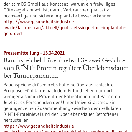
der stimOS GmbH aus Konstanz, warum ein freiwilliges
Gütesiegel sinnvoll ist, damit Verbraucher qualitativ
hochwertige und sichere Implantate besser erkennen.
https://www.gesundheitsindustrie-
bw.de/fachbeitrag/aktuell/qualitaetssiegel-fuer-implantate-
gefordert
Pressemitteilung - 13.04.2021
Bauchspeicheldrüsenkrebs: Die zwei Gesichter
von RINT1 Protein reguliert Überlebensdauer
bei Tumorpatienten
Bauchspeicheldrüsenkrebs hat eine überaus schlechte
Prognose: Fünf Jahre nach dem Befund leben nur noch
weniger als neun Prozent der Patientinnen und Patienten.
Jetzt ist es Forschenden der Ulmer Universitätsmedizin
gelungen, einen Zusammenhang zwischen dem zellulären
RINT1-Proteinlevel und der Überlebensdauer Betroffener
herzustellen.
https://www.gesundheitsindustrie-
bw.de/fachbeitrag/pm/bauchspeicheldruesenkrebs-die-zwei-