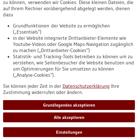
Erscheinungsdatum
zu können, verwenden wir Cookies: Diese kleinen Dateien, die
auf Ihrem Rechner vorübergehend abgelegt werden, dienen
dazu
zurücksetzen
Grundfunktionen der Website zu ermöglichen
(„Essentials“)
anzeigen
in der Website integrierte Drittanbieter-Elemente wie
Youtube-Videos oder Google Maps-Navigation zugänglich
zu machen („Drittanbieter-Cookies“)
Statistik- und Tracking-Tools betreiben zu können um zu
verstehen, wie Seitenbesucher die Website benutzen und
Nach oben
um Optimierungen für Sie umsetzen zu können
(„Analyse-Cookies“).
Sie können jeder Zeit in der
Datenschutzerklärung
Ihre
Informiert bleiben
Zustimmung widerrufen oder ändern.
Newsletter abonnieren
Grundlegendes akzeptieren
Alle akzeptieren
2026
©
Einstellungen