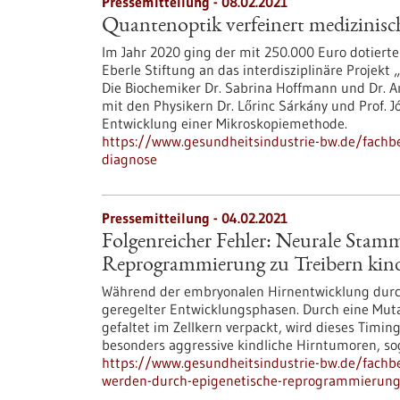
Pressemitteilung - 08.02.2021
Quantenoptik verfeinert medizinisc
Im Jahr 2020 ging der mit 250.000 Euro dotierte 
Eberle Stiftung an das interdisziplinäre Projekt 
Die Biochemiker Dr. Sabrina Hoffmann und Dr. A
mit den Physikern Dr. Lőrinc Sárkány und Prof. J
Entwicklung einer Mikroskopiemethode.
https://www.gesundheitsindustrie-bw.de/fachbe
diagnose
Pressemitteilung - 04.02.2021
Folgenreicher Fehler: Neurale Stamm
Reprogrammierung zu Treibern kin
Während der embryonalen Hirnentwicklung durc
geregelter Entwicklungsphasen. Durch eine Muta
gefaltet im Zellkern verpackt, wird dieses Timin
besonders aggressive kindliche Hirntumoren, 
https://www.gesundheitsindustrie-bw.de/fachbe
werden-durch-epigenetische-reprogrammierung-