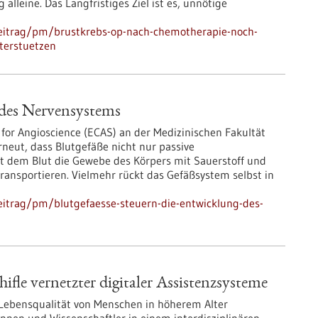
leine. Das Langfristiges Ziel ist es, unnötige
eitrag/pm/brustkrebs-op-nach-chemotherapie-noch-
nterstuetzen
 des Nervensystems
or Angioscience (ECAS) an der Medizinischen Fakultät
neut, dass Blutgefäße nicht nur passive
 dem Blut die Gewebe des Körpers mit Sauerstoff und
ansportieren. Vielmehr rückt das Gefäßsystem selbst in
itrag/pm/blutgefaesse-steuern-die-entwicklung-des-
fle vernetzter digitaler Assistenzsysteme
 Lebensqualität von Menschen in höherem Alter