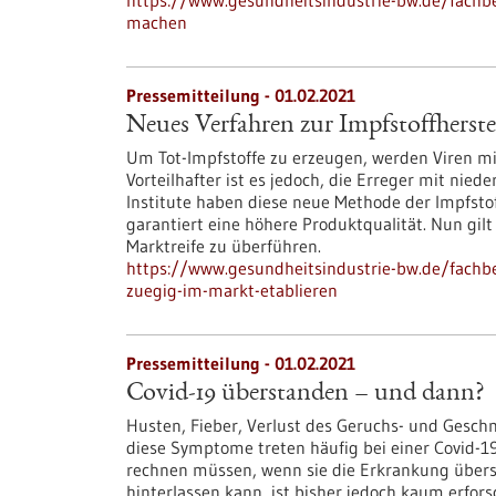
https://www.gesundheitsindustrie-bw.de/fachbe
machen
Pressemitteilung - 01.02.2021
Neues Verfahren zur Impfstoffherste
Um Tot-Impfstoffe zu erzeugen, werden Viren mit
Vorteilhafter ist es jedoch, die Erreger mit nie
Institute haben diese neue Methode der Impfstof
garantiert eine höhere Produktqualität. Nun gilt
Marktreife zu überführen.
https://www.gesundheitsindustrie-bw.de/fachbe
zuegig-im-markt-etablieren
Pressemitteilung - 01.02.2021
Covid-19 überstanden – und dann?
Husten, Fieber, Verlust des Geruchs- und Gesch
diese Symptome treten häufig bei einer Covid-1
rechnen müssen, wenn sie die Erkrankung über
hinterlassen kann, ist bisher jedoch kaum erfors