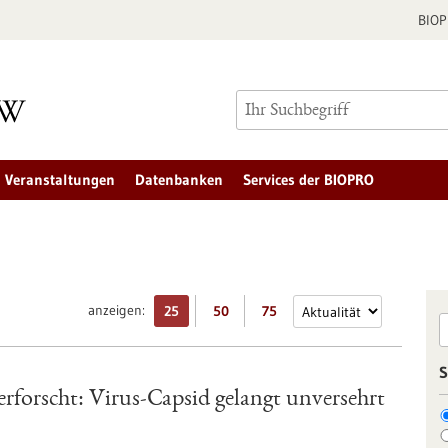
BIO
Veranstaltungen
Datenbanken
Services der BIOPRO
anzeigen:
25
50
75
S
erforscht: Virus-Capsid gelangt unversehrt