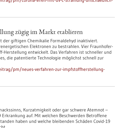
itrag/pm/corona-viren-mit-uv-c-strahlung-unschaedlich-
llung zügig im Markt etablieren
 der giftigen Chemikalie Formaldehyd inaktiviert.
derenergetischen Elektronen zu bestrahlen. Vier Fraunhofer-
f-Herstellung entwickelt. Das Verfahren ist schneller und
 es, die patentierte Technologie möglichst schnell zur
itrag/pm/neues-verfahren-zur-impfstoffherstellung-
mackssinns, Kurzatmigkeit oder gar schwere Atemnot –
9 Erkrankung auf. Mit welchen Beschwerden Betroffene
standen haben und welche bleibenden Schäden Covid-19
cht.