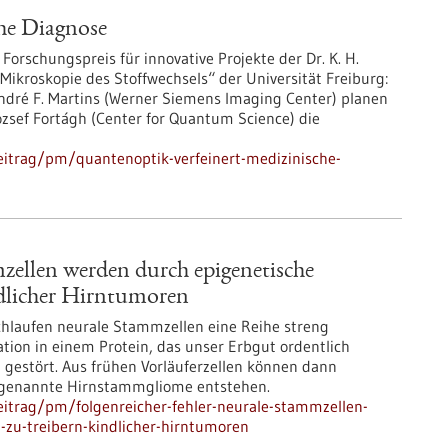
he Diagnose
Forschungspreis für innovative Projekte der Dr. K. H.
„Mikroskopie des Stoffwechsels“ der Universität Freiburg:
ndré F. Martins (Werner Siemens Imaging Center) planen
ózsef Fortágh (Center for Quantum Science) die
itrag/pm/quantenoptik-verfeinert-medizinische-
zellen werden durch epigenetische
dlicher Hirntumoren
hlaufen neurale Stammzellen eine Reihe streng
tion in einem Protein, das unser Erbgut ordentlich
g gestört. Aus frühen Vorläuferzellen können dann
sogenannte Hirnstammgliome entstehen.
itrag/pm/folgenreicher-fehler-neurale-stammzellen-
zu-treibern-kindlicher-hirntumoren