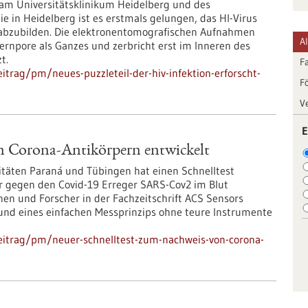
e am Universitätsklinikum Heidelberg und des
e in Heidelberg ist es erstmals gelungen, das HI-Virus
le abzubilden. Die elektronentomografischen Aufnahmen
A
 Kernpore als Ganzes und zerbricht erst im Inneren des
t.
F
trag/pm/neues-puzzleteil-der-hiv-infektion-erforscht-
F
V
E
n Corona-Antikörpern entwickelt
itäten Paraná und Tübingen hat einen Schnelltest
er gegen den Covid-19 Erreger SARS-Cov2 im Blut
nen und Forscher in der Fachzeitschrift ACS Sensors
rund eines einfachen Messprinzips ohne teure Instrumente
eitrag/pm/neuer-schnelltest-zum-nachweis-von-corona-