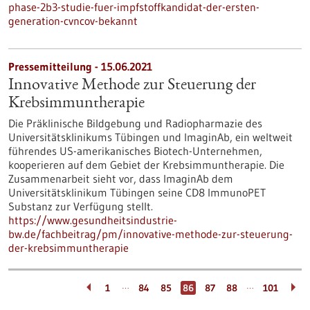
phase-2b3-studie-fuer-impfstoffkandidat-der-ersten-
generation-cvncov-bekannt
Pressemitteilung - 15.06.2021
Innovative Methode zur Steuerung der
Krebsimmuntherapie
Die Präklinische Bildgebung und Radiopharmazie des
Universitätsklinikums Tübingen und ImaginAb, ein weltweit
führendes US-amerikanisches Biotech-Unternehmen,
kooperieren auf dem Gebiet der Krebsimmuntherapie. Die
Zusammenarbeit sieht vor, dass ImaginAb dem
Universitätsklinikum Tübingen seine CD8 ImmunoPET
Substanz zur Verfügung stellt.
https://www.gesundheitsindustrie-
bw.de/fachbeitrag/pm/innovative-methode-zur-steuerung-
der-krebsimmuntherapie
…
…
1
84
85
86
87
88
101