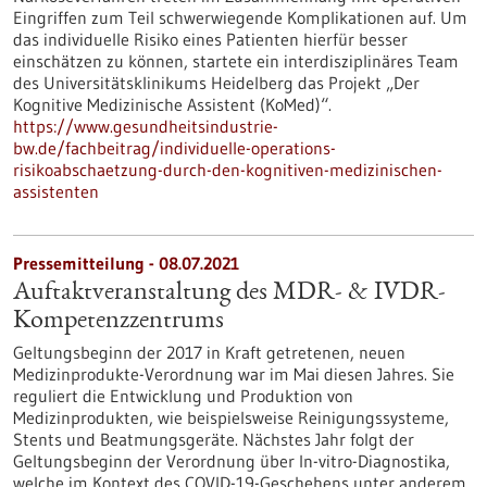
Eingriffen zum Teil schwerwiegende Komplikationen auf. Um
das individuelle Risiko eines Patienten hierfür besser
einschätzen zu können, startete ein interdisziplinäres Team
des Universitätsklinikums Heidelberg das Projekt „Der
Kognitive Medizinische Assistent (KoMed)“.
https://www.gesundheitsindustrie-
bw.de/fachbeitrag/individuelle-operations-
risikoabschaetzung-durch-den-kognitiven-medizinischen-
assistenten
Pressemitteilung - 08.07.2021
Auftaktveranstaltung des MDR- & IVDR-
Kompetenzzentrums
Geltungsbeginn der 2017 in Kraft getretenen, neuen
Medizinprodukte-Verordnung war im Mai diesen Jahres. Sie
reguliert die Entwicklung und Produktion von
Medizinprodukten, wie beispielsweise Reinigungssysteme,
Stents und Beatmungsgeräte. Nächstes Jahr folgt der
Geltungsbeginn der Verordnung über In-vitro-Diagnostika,
welche im Kontext des COVID-19-Geschehens unter anderem