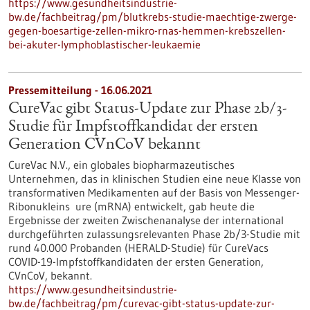
https://www.gesundheitsindustrie-
bw.de/fachbeitrag/pm/blutkrebs-studie-maechtige-zwerge-
gegen-boesartige-zellen-mikro-rnas-hemmen-krebszellen-
bei-akuter-lymphoblastischer-leukaemie
Pressemitteilung - 16.06.2021
CureVac gibt Status-Update zur Phase 2b/3-
Studie für Impfstoffkandidat der ersten
Generation CVnCoV bekannt
CureVac N.V., ein globales biopharmazeutisches
Unternehmen, das in klinischen Studien eine neue Klasse von
transformativen Medikamenten auf der Basis von Messenger-
Ribonukleins ure (mRNA) entwickelt, gab heute die
Ergebnisse der zweiten Zwischenanalyse der international
durchgeführten zulassungsrelevanten Phase 2b/3-Studie mit
rund 40.000 Probanden (HERALD-Studie) für CureVacs
COVID-19-Impfstoffkandidaten der ersten Generation,
CVnCoV, bekannt.
https://www.gesundheitsindustrie-
bw.de/fachbeitrag/pm/curevac-gibt-status-update-zur-