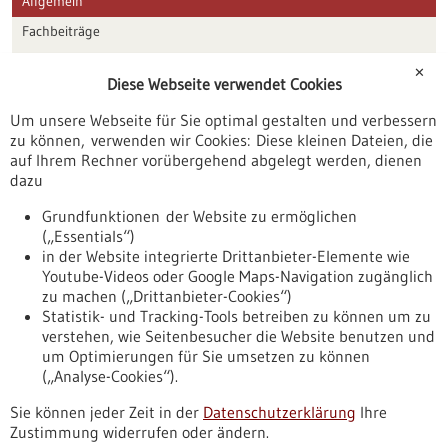
Allgemein
Fachbeiträge
Förderungen
✕
Diese Webseite verwendet Cookies
Veranstaltungen
Um unsere Webseite für Sie optimal gestalten und verbessern
Erscheinungsdatum
zu können, verwenden wir Cookies: Diese kleinen Dateien, die
auf Ihrem Rechner vorübergehend abgelegt werden, dienen
dazu
zurücksetzen
Grundfunktionen der Website zu ermöglichen
(„Essentials“)
anzeigen
in der Website integrierte Drittanbieter-Elemente wie
Youtube-Videos oder Google Maps-Navigation zugänglich
zu machen („Drittanbieter-Cookies“)
Statistik- und Tracking-Tools betreiben zu können um zu
verstehen, wie Seitenbesucher die Website benutzen und
Nach oben
um Optimierungen für Sie umsetzen zu können
(„Analyse-Cookies“).
Sie können jeder Zeit in der
Datenschutzerklärung
Ihre
Informiert bleiben
Zustimmung widerrufen oder ändern.