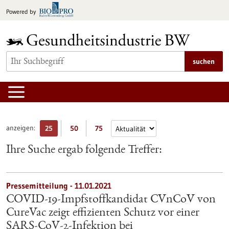
zum
Powered by
Inhalt
springen
suchen
anzeigen:
25
50
75
Ihre Suche ergab folgende Treffer:
Pressemitteilung - 11.01.2021
COVID-19-Impfstoffkandidat CVnCoV von
CureVac zeigt effizienten Schutz vor einer
SARS-CoV-2-Infektion bei