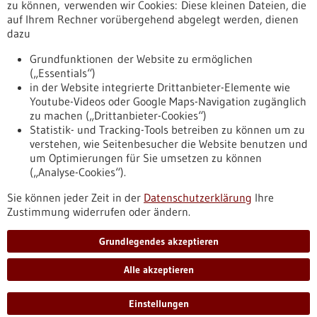
Erscheinungsdatum
zu können, verwenden wir Cookies: Diese kleinen Dateien, die
auf Ihrem Rechner vorübergehend abgelegt werden, dienen
dazu
zurücksetzen
Grundfunktionen der Website zu ermöglichen
(„Essentials“)
anzeigen
in der Website integrierte Drittanbieter-Elemente wie
Youtube-Videos oder Google Maps-Navigation zugänglich
zu machen („Drittanbieter-Cookies“)
Statistik- und Tracking-Tools betreiben zu können um zu
verstehen, wie Seitenbesucher die Website benutzen und
Nach oben
um Optimierungen für Sie umsetzen zu können
(„Analyse-Cookies“).
Sie können jeder Zeit in der
Datenschutzerklärung
Ihre
Informiert bleiben
Zustimmung widerrufen oder ändern.
Newsletter abonnieren
Grundlegendes akzeptieren
Alle akzeptieren
2026
©
Einstellungen