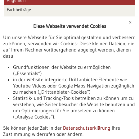
Allgemein
Fachbeiträge
Förderungen
✕
Diese Webseite verwendet Cookies
Veranstaltungen
Um unsere Webseite für Sie optimal gestalten und verbessern
Erscheinungsdatum
zu können, verwenden wir Cookies: Diese kleinen Dateien, die
auf Ihrem Rechner vorübergehend abgelegt werden, dienen
dazu
zurücksetzen
Grundfunktionen der Website zu ermöglichen
(„Essentials“)
anzeigen
in der Website integrierte Drittanbieter-Elemente wie
Youtube-Videos oder Google Maps-Navigation zugänglich
zu machen („Drittanbieter-Cookies“)
Statistik- und Tracking-Tools betreiben zu können um zu
verstehen, wie Seitenbesucher die Website benutzen und
Nach oben
um Optimierungen für Sie umsetzen zu können
(„Analyse-Cookies“).
Sie können jeder Zeit in der
Datenschutzerklärung
Ihre
Informiert bleiben
Zustimmung widerrufen oder ändern.