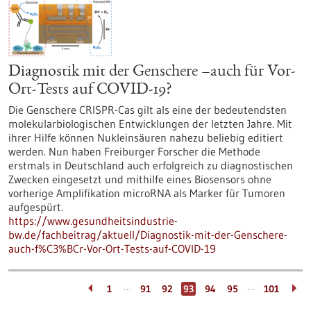
Diagnostik mit der Genschere –auch für Vor-
Ort-Tests auf COVID-19?
Die Genschere CRISPR-Cas gilt als eine der bedeutendsten
molekularbiologischen Entwicklungen der letzten Jahre. Mit
ihrer Hilfe können Nukleinsäuren nahezu beliebig editiert
werden. Nun haben Freiburger Forscher die Methode
erstmals in Deutschland auch erfolgreich zu diagnostischen
Zwecken eingesetzt und mithilfe eines Biosensors ohne
vorherige Amplifikation microRNA als Marker für Tumoren
aufgespürt.
https://www.gesundheitsindustrie-
bw.de/fachbeitrag/aktuell/Diagnostik-mit-der-Genschere-
auch-f%C3%BCr-Vor-Ort-Tests-auf-COVID-19
…
…
1
91
92
93
94
95
101