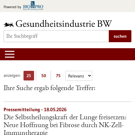
zum
Powered by
Inhalt
springen
suchen
anzeigen:
25
50
75
Ihre Suche ergab folgende Treffer:
Pressemitteilung - 18.05.2026
Die Selbstheilungskraft der Lunge freisetzen:
Neue Hoffnung bei Fibrose durch NK-Zell-
Immuntherapie