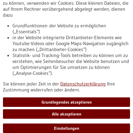
Erscheinungsdatum
zu können, verwenden wir Cookies: Diese kleinen Dateien, die
auf Ihrem Rechner vorübergehend abgelegt werden, dienen
dazu
zurücksetzen
Grundfunktionen der Website zu ermöglichen
(„Essentials“)
anzeigen
in der Website integrierte Drittanbieter-Elemente wie
Youtube-Videos oder Google Maps-Navigation zugänglich
zu machen („Drittanbieter-Cookies“)
Statistik- und Tracking-Tools betreiben zu können um zu
verstehen, wie Seitenbesucher die Website benutzen und
Nach oben
um Optimierungen für Sie umsetzen zu können
(„Analyse-Cookies“).
Sie können jeder Zeit in der
Datenschutzerklärung
Ihre
Informiert bleiben
Zustimmung widerrufen oder ändern.
Newsletter abonnieren
Grundlegendes akzeptieren
Alle akzeptieren
2026
©
Einstellungen