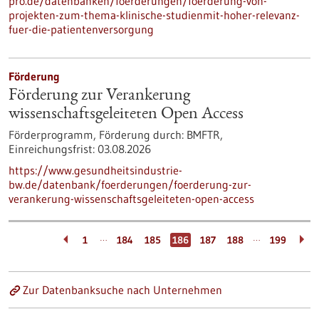
pro.de/datenbanken/foerderungen/foerderung-von-
projekten-zum-thema-klinische-studienmit-hoher-relevanz-
fuer-die-patientenversorgung
Förderung
Förderung zur Verankerung
wissenschaftsgeleiteten Open Access
Förderprogramm,
Förderung durch:
BMFTR,
Einreichungsfrist:
03.08.2026
https://www.gesundheitsindustrie-
bw.de/datenbank/foerderungen/foerderung-zur-
verankerung-wissenschaftsgeleiteten-open-access
…
…
1
184
185
186
187
188
199
Zur Datenbanksuche nach Unternehmen