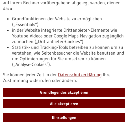
auf Ihrem Rechner vorübergehend abgelegt werden, dienen
erkrankte Menschen entwickelt.
dazu
https://www.gesundheitsindustrie-
bw.de/fachbeitrag/pm/erfolgreiches-projekt-ccc-integrativ
Grundfunktionen der Website zu ermöglichen
(„Essentials“)
in der Website integrierte Drittanbieter-Elemente wie
Pressemitteilung - 12.08.2025
Youtube-Videos oder Google Maps-Navigation zugänglich
Biomarker für Insulinresistenz des Gehirns im
zu machen („Drittanbieter-Cookies“)
Statistik- und Tracking-Tools betreiben zu können um zu
Blut entdeckt
verstehen, wie Seitenbesucher die Website benutzen und
Reagiert das Gehirn nicht mehr richtig auf Insulin, liegt eine
um Optimierungen für Sie umsetzen zu können
Insulinresistenz vor, die das Risiko für Übergewicht, Typ-2-
(„Analyse-Cookies“).
Diabetes und Alzheimer erhöht. Forschende des Deutschen
Zentrums für Diabetesforschung haben nun im Blut von
Sie können jeder Zeit in der
Datenschutzerklärung
Ihre
Personen ohne Typ-2-Diabetes epigenetische Veränderungen
Zustimmung widerrufen oder ändern.
entdeckt, die zeigen, wie gut das Gehirn auf Insulin anspricht.
Diese Marker könnten helfen, eine Insulinresistenz im Gehirn
Grundlegendes akzeptieren
mit einem Bluttest zu erkennen.
https://www.gesundheitsindustrie-
Alle akzeptieren
bw.de/fachbeitrag/pm/biomarker-fuer-insulinresistenz-des-
gehirns-im-blut-entdeckt
Einstellungen