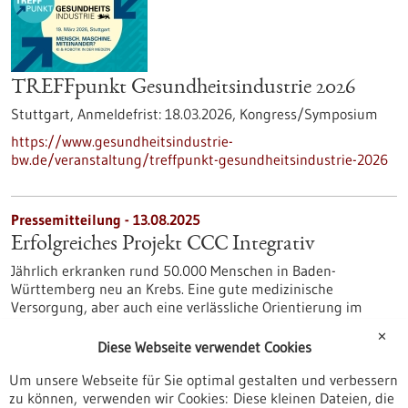
TREFFpunkt Gesundheitsindustrie 2026
Stuttgart,
Anmeldefrist:
18.03.2026,
Kongress/Symposium
https://www.gesundheitsindustrie-
bw.de/veranstaltung/treffpunkt-gesundheitsindustrie-2026
Pressemitteilung - 13.08.2025
Erfolgreiches Projekt CCC Integrativ
Jährlich erkranken rund 50.000 Menschen in Baden-
Württemberg neu an Krebs. Eine gute medizinische
Versorgung, aber auch eine verlässliche Orientierung im
Umgang mit komplementären Verfahren ist dann
✕
entscheidend. Das durch den Innovationsfonds des
Diese Webseite verwendet Cookies
Gemeinsamen Bundesausschusses geförderte Projekt CCC-
Um unsere Webseite für Sie optimal gestalten und verbessern
Integrativ hat ein umfassendes Beratungsangebot zu
zu können, verwenden wir Cookies: Diese kleinen Dateien, die
Komplementärer Medizin und Pflege für onkologisch