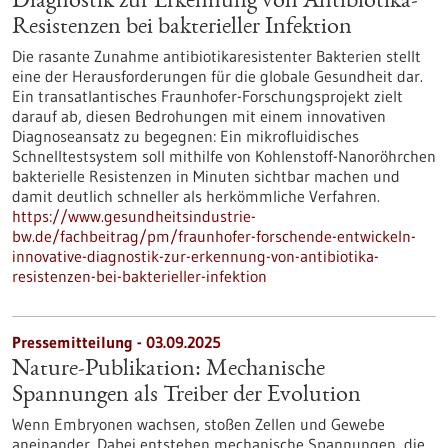
Diagnostik zur Erkennung von Antibiotika-
Resistenzen bei bakterieller Infektion
Die rasante Zunahme antibiotikaresistenter Bakterien stellt
eine der Herausforderungen für die globale Gesundheit dar.
Ein transatlantisches Fraunhofer-Forschungsprojekt zielt
darauf ab, diesen Bedrohungen mit einem innovativen
Diagnoseansatz zu begegnen: Ein mikrofluidisches
Schnelltestsystem soll mithilfe von Kohlenstoff-Nanoröhrchen
bakterielle Resistenzen in Minuten sichtbar machen und
damit deutlich schneller als herkömmliche Verfahren.
https://www.gesundheitsindustrie-
bw.de/fachbeitrag/pm/fraunhofer-forschende-entwickeln-
innovative-diagnostik-zur-erkennung-von-antibiotika-
resistenzen-bei-bakterieller-infektion
Pressemitteilung - 03.09.2025
Nature-Publikation: Mechanische
Spannungen als Treiber der Evolution
Wenn Embryonen wachsen, stoßen Zellen und Gewebe
aneinander. Dabei entstehen mechanische Spannungen, die