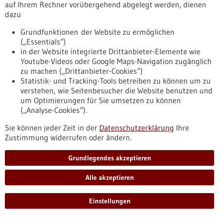
auf Ihrem Rechner vorübergehend abgelegt werden, dienen
dazu
Grundfunktionen der Website zu ermöglichen
(„Essentials“)
Corona-Schnelltest liefert Ergebnis nach 43
in der Website integrierte Drittanbieter-Elemente wie
Youtube-Videos oder Google Maps-Navigation zugänglich
Minuten
zu machen („Drittanbieter-Cookies“)
Einen Schnelltest, der am Ort der Probennahme in 43
Statistik- und Tracking-Tools betreiben zu können um zu
Minuten zeigt, ob sich ein Patient mit dem Coronavirus SARS-
verstehen, wie Seitenbesucher die Website benutzen und
CoV-2 infiziert hat, entwickelt das Hahn-Schickard-Institut
um Optimierungen für Sie umsetzen zu können
gemeinsam mit der Spindiag GmbH in Freiburg im Breisgau.
(„Analyse-Cookies“).
Der Schnelltest soll im vierten Quartal 2020 auf den Markt
kommen.
Sie können jeder Zeit in der
Datenschutzerklärung
Ihre
https://www.gesundheitsindustrie-
Zustimmung widerrufen oder ändern.
bw.de/fachbeitrag/aktuell/corona-schnelltest-liefert-
ergebnis-nach-43-minuten
Grundlegendes akzeptieren
Alle akzeptieren
Im Kampf gegen COVID-19 - 28.10.2020
Einstellungen