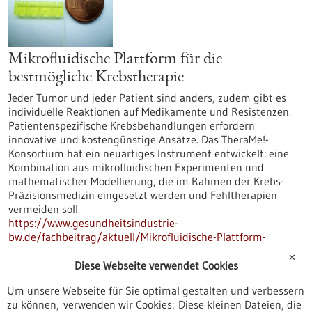
Mikrofluidische Plattform für die
bestmögliche Krebstherapie
Jeder Tumor und jeder Patient sind anders, zudem gibt es
individuelle Reaktionen auf Medikamente und Resistenzen.
Patientenspezifische Krebsbehandlungen erfordern
innovative und kostengünstige Ansätze. Das TheraMe!-
Konsortium hat ein neuartiges Instrument entwickelt: eine
Kombination aus mikrofluidischen Experimenten und
mathematischer Modellierung, die im Rahmen der Krebs-
Präzisionsmedizin eingesetzt werden und Fehltherapien
vermeiden soll.
https://www.gesundheitsindustrie-
bw.de/fachbeitrag/aktuell/Mikrofluidische-Plattform-
f%C3%BCr-die-bestm%C3%B6gliche-Krebstherapie
✕
Diese Webseite verwendet Cookies
Um unsere Webseite für Sie optimal gestalten und verbessern
SARS-CoV-2-Diagnostik aus BW - 04.11.2020
zu können, verwenden wir Cookies: Diese kleinen Dateien, die