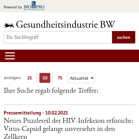
zum
Powered by
Inhalt
springen
suchen
anzeigen:
25
50
75
Ihre Suche ergab folgende Treffer:
Pressemitteilung - 10.02.2021
Neues Puzzleteil der HIV-Infektion erforscht:
Virus-Capsid gelangt unversehrt in den
Zellkern