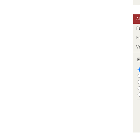
A
F
F
V
E