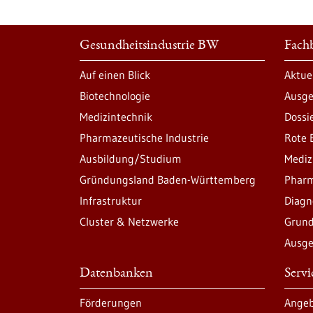
Gesundheitsindustrie BW
Fachb
Auf einen Blick
Aktue
Biotechnologie
Ausge
Medizintechnik
Dossi
Pharmazeutische Industrie
Rote 
Ausbildung/Studium
Mediz
Gründungsland Baden-Württemberg
Pharm
Infrastruktur
Diagn
Cluster & Netzwerke
Grund
Ausge
Datenbanken
Serv
Förderungen
Angeb