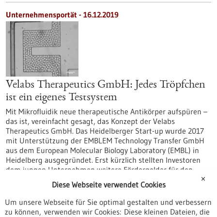
Unternehmensportät - 16.12.2019
Velabs Therapeutics GmbH: Jedes Tröpfchen
ist ein eigenes Testsystem
Mit Mikrofluidik neue therapeutische Antikörper aufspüren –
das ist, vereinfacht gesagt, das Konzept der Velabs
Therapeutics GmbH. Das Heidelberger Start-up wurde 2017
mit Unterstützung der EMBLEM Technology Transfer GmbH
aus dem European Molecular Biology Laboratory (EMBL) in
Heidelberg ausgegründet. Erst kürzlich stellten Investoren
dem jungen Unternehmen weitere Fördergelder für den
Ausbau seiner Technologien und Anwendungen zur
✕
Diese Webseite verwendet Cookies
Verfügung.
https://www.gesundheitsindustrie-
Um unsere Webseite für Sie optimal gestalten und verbessern
bw.de/fachbeitrag/aktuell/velabs-therapeutics-gmbh-jedes-
zu können, verwenden wir Cookies: Diese kleinen Dateien, die