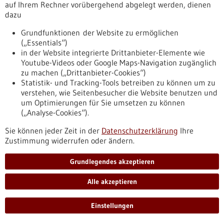
troepfchen-ist-ein-eigenes-testsystem
auf Ihrem Rechner vorübergehend abgelegt werden, dienen
dazu
Grundfunktionen der Website zu ermöglichen
Dossier - 06.12.2019
(„Essentials“)
in der Website integrierte Drittanbieter-Elemente wie
Youtube-Videos oder Google Maps-Navigation zugänglich
zu machen („Drittanbieter-Cookies“)
Statistik- und Tracking-Tools betreiben zu können um zu
verstehen, wie Seitenbesucher die Website benutzen und
um Optimierungen für Sie umsetzen zu können
(„Analyse-Cookies“).
Mikrobiom: Menschliche Gesundheit eng mit
Sie können jeder Zeit in der
Datenschutzerklärung
Ihre
Mikroben-WG vernetzt
Zustimmung widerrufen oder ändern.
Der Mensch beherbergt 1,3-mal so viele Mikroorganismen wie
er Körperzellen hat. Diese mikrobielle Gemeinschaft
Grundlegendes akzeptieren
beeinflusst, wie wir unsere Nahrung verdauen, wie aktiv
unser Immunsystem ist, aber auch, ob wir eher ängstlich
Alle akzeptieren
oder neugierig sind. Mittlerweile wird eine Reihe von
Erkrankungen mit einem gestörten Mikrobiom in Verbindung
Einstellungen
gebracht. Bis das Wissen für Therapien genutzt werden kann,
müssen Forscher noch einen weiten Weg gehen.