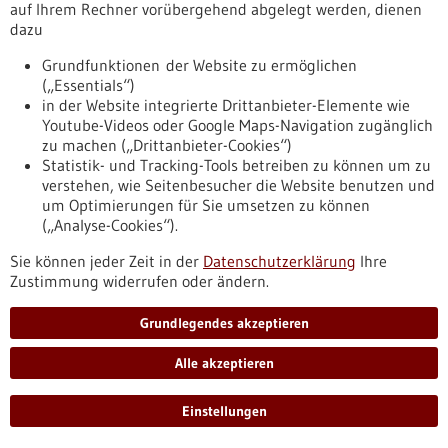
Stoffwechselprofile einzelner Zellen im
auf Ihrem Rechner vorübergehend abgelegt werden, dienen
Hochdurchsatz
dazu
Wissenschaftler vom EMBL und vom DKFZ stellen eine neue
Grundfunktionen der Website zu ermöglichen
Methode vor, um Stoffwechselprofile einzelner Zellen zu
(„Essentials“)
erstellen. Mit dem Verfahren, das Fluoreszenzmikroskopie
in der Website integrierte Drittanbieter-Elemente wie
und eine bestimmte Form der Massenspektroskopie
Youtube-Videos oder Google Maps-Navigation zugänglich
kombiniert, können pro Stunde über hundert
zu machen („Drittanbieter-Cookies“)
Stoffwechselprodukte und Lipide von mehr als tausend
Statistik- und Tracking-Tools betreiben zu können um zu
individuellen Zellen analysiert werden.
verstehen, wie Seitenbesucher die Website benutzen und
https://www.gesundheitsindustrie-
um Optimierungen für Sie umsetzen zu können
bw.de/fachbeitrag/pm/stoffwechselprofile-einzelner-zellen-
(„Analyse-Cookies“).
im-hochdurchsatz
Sie können jeder Zeit in der
Datenschutzerklärung
Ihre
Zustimmung widerrufen oder ändern.
Pressemitteilung - 12.07.2021
Grundlegendes akzeptieren
Gekaperter Immun-Aktivator fördert
Wachstum und Ausbreitung von Darmkrebs
Alle akzeptieren
Über einen komplexen, sich selbst verstärkenden
Rückkopplungsmechanismus verschaffen sich
Einstellungen
Darmkrebszellen Platz, indem sie umgebende gesunde
Darmzellen in den Tod treiben – und befeuern gleichzeitig ihr