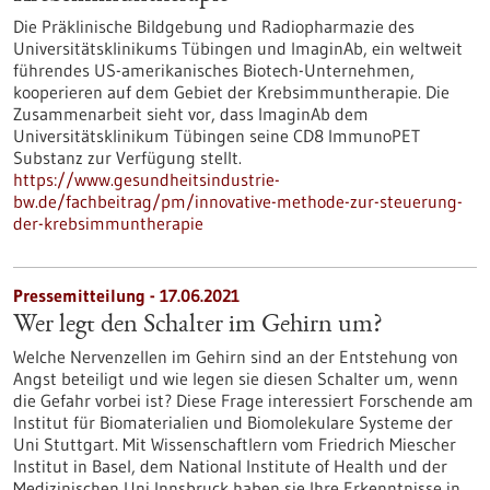
Die Präklinische Bildgebung und Radiopharmazie des
Universitätsklinikums Tübingen und ImaginAb, ein weltweit
führendes US-amerikanisches Biotech-Unternehmen,
kooperieren auf dem Gebiet der Krebsimmuntherapie. Die
Zusammenarbeit sieht vor, dass ImaginAb dem
Universitätsklinikum Tübingen seine CD8 ImmunoPET
Substanz zur Verfügung stellt.
https://www.gesundheitsindustrie-
bw.de/fachbeitrag/pm/innovative-methode-zur-steuerung-
der-krebsimmuntherapie
Pressemitteilung - 17.06.2021
Wer legt den Schalter im Gehirn um?
Welche Nervenzellen im Gehirn sind an der Entstehung von
Angst beteiligt und wie legen sie diesen Schalter um, wenn
die Gefahr vorbei ist? Diese Frage interessiert Forschende am
Institut für Biomaterialien und Biomolekulare Systeme der
Uni Stuttgart. Mit Wissenschaftlern vom Friedrich Miescher
Institut in Basel, dem National Institute of Health und der
Medizinischen Uni Innsbruck haben sie Ihre Erkenntnisse in