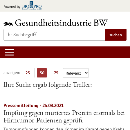
zum
Powered by
Inhalt
springen
suchen
anzeigen:
25
50
75
Ihre Suche ergab folgende Treffer:
Pressemitteilung - 24.03.2021
Impfung gegen mutiertes Protein erstmals bei
Hirntumor-Patienten geprüft
Tumorimpfungen können den Körper im Kampf gegen Krebs