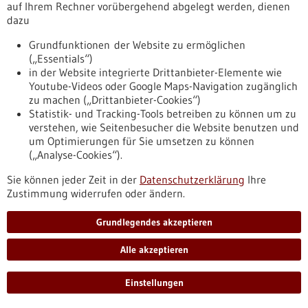
auf Ihrem Rechner vorübergehend abgelegt werden, dienen
Quantensensoren zur magnetischen Messung - 02.06.2026
dazu
Grundfunktionen der Website zu ermöglichen
(„Essentials“)
in der Website integrierte Drittanbieter-Elemente wie
Youtube-Videos oder Google Maps-Navigation zugänglich
Neue Einblicke in die Muskelphysiologie –
zu machen („Drittanbieter-Cookies“)
kontaktlos und dreidimensional
Statistik- und Tracking-Tools betreiben zu können um zu
Muskelaktivität und Trainingseffekte kontaktlos messen –
verstehen, wie Seitenbesucher die Website benutzen und
mit hochsensitiven Quantensensoren setzen Forschende der
um Optimierungen für Sie umsetzen zu können
Universität Tübingen und der Universität Stuttgart neue
(„Analyse-Cookies“).
Maßstäbe. Die Technologie kann die klinische Diagnostik,
Sie können jeder Zeit in der
Datenschutzerklärung
Ihre
Trainingssteuerung und neurowissenschaftliche Forschung
Zustimmung widerrufen oder ändern.
revolutionieren.
https://www.gesundheitsindustrie-
Grundlegendes akzeptieren
bw.de/fachbeitrag/aktuell/neue-einblicke-die-
muskelphysiologie-kontaktlos-und-dreidimensional
Alle akzeptieren
Veranstaltung -
15.07.2026
Einstellungen
AG-Treffen: Synergien der