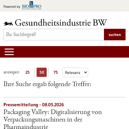
zum
Powered by
Inhalt
springen
suchen
anzeigen:
25
50
75
Ihre Suche ergab folgende Treffer:
Pressemitteilung - 08.05.2026
Packaging Valley: Digitalisierung von
Verpackungsmaschinen in der
Pharmaindustrie