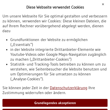
Förderungen
✕
Diese Webseite verwendet Cookies
Veranstaltungen
Um unsere Webseite für Sie optimal gestalten und verbessern
Erscheinungsdatum
zu können, verwenden wir Cookies: Diese kleinen Dateien, die
auf Ihrem Rechner vorübergehend abgelegt werden, dienen
dazu
zurücksetzen
Grundfunktionen der Website zu ermöglichen
(„Essentials“)
anzeigen
in der Website integrierte Drittanbieter-Elemente wie
Youtube-Videos oder Google Maps-Navigation zugänglich
zu machen („Drittanbieter-Cookies“)
Statistik- und Tracking-Tools betreiben zu können um zu
verstehen, wie Seitenbesucher die Website benutzen und
Nach oben
um Optimierungen für Sie umsetzen zu können
(„Analyse-Cookies“).
Sie können jeder Zeit in der
Datenschutzerklärung
Ihre
Informiert bleiben
Zustimmung widerrufen oder ändern.
Newsletter abonnieren
Grundlegendes akzeptieren