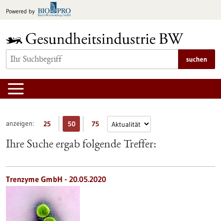
zum
Powered by
Inhalt
springen
suchen
anzeigen:
25
50
75
Ihre Suche ergab folgende Treffer:
Trenzyme GmbH - 20.05.2020