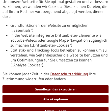
Um unsere Webseite für Sie optimal gestalten und verbessern
Erscheinungsdatum
zu können, verwenden wir Cookies: Diese kleinen Dateien, die
auf Ihrem Rechner vorübergehend abgelegt werden, dienen
dazu
zurücksetzen
Grundfunktionen der Website zu ermöglichen
(„Essentials“)
anzeigen
in der Website integrierte Drittanbieter-Elemente wie
Youtube-Videos oder Google Maps-Navigation zugänglich
zu machen („Drittanbieter-Cookies“)
Statistik- und Tracking-Tools betreiben zu können um zu
verstehen, wie Seitenbesucher die Website benutzen und
Nach oben
um Optimierungen für Sie umsetzen zu können
(„Analyse-Cookies“).
Sie können jeder Zeit in der
Datenschutzerklärung
Ihre
Informiert bleiben
Zustimmung widerrufen oder ändern.
Newsletter abonnieren
Grundlegendes akzeptieren
Alle akzeptieren
2026
©