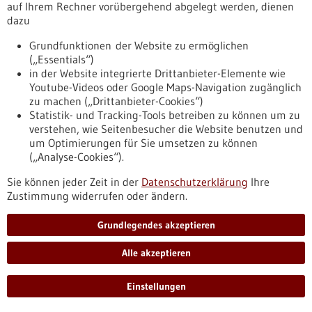
auf Ihrem Rechner vorübergehend abgelegt werden, dienen
dazu
Grundfunktionen der Website zu ermöglichen
Gezielte genetische Manipulation der
(„Essentials“)
Signaltransduktionswege in CAR-T-Zellen
in der Website integrierte Drittanbieter-Elemente wie
erhöht Antitumor-Wirksamkeit
Youtube-Videos oder Google Maps-Navigation zugänglich
zu machen („Drittanbieter-Cookies“)
Die vielversprechende chimäre Antigenrezeptor (CAR)-T-
Statistik- und Tracking-Tools betreiben zu können um zu
Zelltherapie kommt bisher fast ausschließlich bei
verstehen, wie Seitenbesucher die Website benutzen und
fortgeschrittenen malignen Erkrankungen des blutbildenden
um Optimierungen für Sie umsetzen zu können
Systems zum Einsatz. Forschende des Tübinger
(„Analyse-Cookies“).
Exzellenzclusters iFIT haben mithilfe der CRISPR-Base-
Editing-Technologie gezielt Punktmutationen in zentrale
Sie können jeder Zeit in der
Datenschutzerklärung
Ihre
Signalwege der CAR-T-Zellen eingebracht und verbessern so
Zustimmung widerrufen oder ändern.
den Langzeitschutz und auch die Wirksamkeit gegenüber
soliden Tumoren.
Grundlegendes akzeptieren
https://www.gesundheitsindustrie-
bw.de/fachbeitrag/aktuell/gezielte-genetische-
Alle akzeptieren
manipulation-der-signaltransduktionswege-car-t-zellen-
erhoeht-antitumor-wirksamkeit
Einstellungen