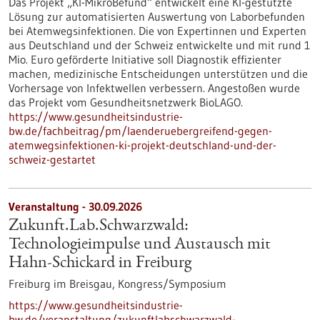
Das Projekt „KI-MikroBefund“ entwickelt eine KI-gestützte
Lösung zur automatisierten Auswertung von Laborbefunden
bei Atemwegsinfektionen. Die von Expertinnen und Experten
aus Deutschland und der Schweiz entwickelte und mit rund 1
Mio. Euro geförderte Initiative soll Diagnostik effizienter
machen, medizinische Entscheidungen unterstützen und die
Vorhersage von Infektwellen verbessern. Angestoßen wurde
das Projekt vom Gesundheitsnetzwerk BioLAGO.
https://www.gesundheitsindustrie-
bw.de/fachbeitrag/pm/laenderuebergreifend-gegen-
atemwegsinfektionen-ki-projekt-deutschland-und-der-
schweiz-gestartet
Veranstaltung -
30.09.2026
Zukunft.Lab.Schwarzwald:
Technologieimpulse und Austausch mit
Hahn-Schickard in Freiburg
Freiburg im Breisgau,
Kongress/Symposium
https://www.gesundheitsindustrie-
bw.de/veranstaltung/zukunftlabschwarzwald-