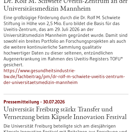
Dr. Rolf M. Schwiete Uveitis-Zentrum an der
Universitätsmedizin Mannheim
Eine großzügige Förderung durch die Dr. Rolf M. Schwiete
Stiftung in Höhe von 2,5 Mio. Euro bildet die Basis für das
Uveitis-Zentrum, das am 29. Juli 2026 an der
Universitätsmedizin Mannheim gegründet wurde. Damit sind
sowohl ein breites Portfolio an Forschungsprojekten als auch
die weitere kontinuierliche Sammlung qualitativ
hochwertiger Daten zu dieser seltenen, entzündlichen
Augenerkrankung im Rahmen des Uveitis-Registers TOFU*
gesichert.
https://www.gesundheitsindustrie-
bw.de/fachbeitrag/pm/dr-rolf-m-schwiete-uveitis-zentrum-
der-universitaetsmedizin-mannheim
Pressemitteilung - 30.07.2026
Universität Freiburg stärkt Transfer und
Vernetzung beim Käpsele Innovation Festival
Die Universität Freiburg beteiligte sich am diesjährigen
Käpsele Innovation Festival mit Beiträgen aus Forschung und