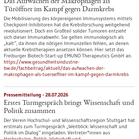
Das Aufwachen der Makrophagen als
Türöffner im Kampf gegen Darmkrebs
Die Mobilisierung des körpereigenen Immunsystems mittels
Checkpoint-Inhibitoren hat die Krebsforschung weitgehend
revolutioniert. Doch ein Großteil solider Tumoren entzieht
sich dieser Immunabwehr. Sie gelten immunologisch als
„kalt“, da ihnen die nötigen Immunzellen fehlen, an denen
aktuelle Krebstherapien ansetzen können. Hier setzt das
Freiburger Biotech-Start-up EMUNO Therapeutics GmbH an.
https://www.gesundheitsindustrie-
bw.de/fachbeitrag/aktuell/das-aufwachen-der-
makrophagen-als-tueroeffner-im-kampf-gegen-darmkrebs
Pressemitteilung - 28.07.2026
Erstes Turmgespräch bringt Wissenschaft und
Politik zusammen
Der Verein Hochschul- und Wissenschaftsregion Stuttgart hat
erstmals zum Turmgespräch „Weitblick: Wissenschaft und
Politik im Dialog“ eingeladen. Vertreter*innen aus
Hochschulen, Politik, Wirtschaft und