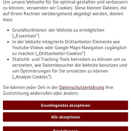
Um unsere Webseite für Sie optimal gestalten und verbessern
Erscheinungsdatum
zu können, verwenden wir Cookies: Diese kleinen Dateien, die
auf Ihrem Rechner vorübergehend abgelegt werden, dienen
dazu
zurücksetzen
Grundfunktionen der Website zu ermöglichen
(„Essentials“)
anzeigen
in der Website integrierte Drittanbieter-Elemente wie
Youtube-Videos oder Google Maps-Navigation zugänglich
zu machen („Drittanbieter-Cookies“)
Statistik- und Tracking-Tools betreiben zu können um zu
verstehen, wie Seitenbesucher die Website benutzen und
Nach oben
um Optimierungen für Sie umsetzen zu können
(„Analyse-Cookies“).
Sie können jeder Zeit in der
Datenschutzerklärung
Ihre
Informiert bleiben
Zustimmung widerrufen oder ändern.
Newsletter abonnieren
Grundlegendes akzeptieren
Alle akzeptieren
2026
©