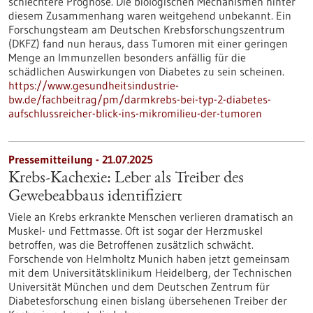
schlechtere Prognose. Die biologischen Mechanismen hinter
diesem Zusammenhang waren weitgehend unbekannt. Ein
Forschungsteam am Deutschen Krebsforschungszentrum
(DKFZ) fand nun heraus, dass Tumoren mit einer geringen
Menge an Immunzellen besonders anfällig für die
schädlichen Auswirkungen von Diabetes zu sein scheinen.
https://www.gesundheitsindustrie-
bw.de/fachbeitrag/pm/darmkrebs-bei-typ-2-diabetes-
aufschlussreicher-blick-ins-mikromilieu-der-tumoren
Pressemitteilung - 21.07.2025
Krebs-Kachexie: Leber als Treiber des
Gewebeabbaus identifiziert
Viele an Krebs erkrankte Menschen verlieren dramatisch an
Muskel- und Fettmasse. Oft ist sogar der Herzmuskel
betroffen, was die Betroffenen zusätzlich schwächt.
Forschende von Helmholtz Munich haben jetzt gemeinsam
mit dem Universitätsklinikum Heidelberg, der Technischen
Universität München und dem Deutschen Zentrum für
Diabetesforschung einen bislang übersehenen Treiber der