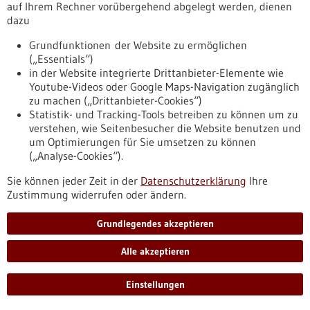
Pressemitteilung - 11.07.2025
auf Ihrem Rechner vorübergehend abgelegt werden, dienen
dazu
Molekulares Wettrüsten: Wie das Genom sich
gegen Feinde von innen verteidigt
Grundfunktionen der Website zu ermöglichen
(„Essentials“)
Ein internationales Forschungsteam hat einen Mechanismus
in der Website integrierte Drittanbieter-Elemente wie
des evolutionären Wettrüstens in menschlichen Zellen
Youtube-Videos oder Google Maps-Navigation zugänglich
entschlüsselt. Die Ergebnisse geben Einblicke, wie mobile
zu machen („Drittanbieter-Cookies“)
Elemente in der DNA zelluläre Funktionen für sich
Statistik- und Tracking-Tools betreiben zu können um zu
vereinnahmen – und wie die Zelle sich dagegen wehren kann,
verstehen, wie Seitenbesucher die Website benutzen und
um zum Beispiel Tumorbildung oder chronische
um Optimierungen für Sie umsetzen zu können
Entzündungen zu verhindern.
(„Analyse-Cookies“).
https://www.gesundheitsindustrie-
bw.de/fachbeitrag/pm/molekulares-wettruesten-wie-das-
Sie können jeder Zeit in der
Datenschutzerklärung
Ihre
genom-sich-gegen-feinde-von-innen-verteidigt
Zustimmung widerrufen oder ändern.
Grundlegendes akzeptieren
Pressemitteilung - 11.07.2025
PROBASE-Studie als Basis für neue
Alle akzeptieren
Prostatakrebs-Leitlinie
Einstellungen
Die Deutschen Gesellschaft für Urologie hat eine
Überarbeitung der S3-Leitlinie zum Prostatakarzinom