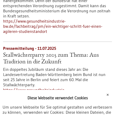
nähergekommen. Denn der Bundesrat hat einer
entsprechenden Verordnung zugestimmt. Damit kann das
Bundesgesundheitsministerium die Verordnung nun zeitnah
in Kraft setzen.
https://www.gesundheitsindustrie-
bw.de/fachbeitrag/pm/ein-wichtiger-schritt-fuer-einen-
agileren-studienstandort
Pressemitteilung - 11.07.2025
Stallwächterparty 2025 zum Thema: Aus
Tradition in die Zukunft
Ein doppeltes Jubiläum stand dieses Jahr an: Die
Landesvertretung Baden-Württemberg beim Bund ist nun
seit 25 Jahre in Berlin und feiert zum 60. Mal die
Stallwächterparty.
https://www.gesundheitsindustrie-
bw.de/fachbeitrag/pm/stallwaechterparty-2025-zum-thema-
✕
Diese Webseite verwendet Cookies
aus-tradition-die-zukunft
Um unsere Webseite für Sie optimal gestalten und verbessern
zu können, verwenden wir Cookies: Diese kleinen Dateien, die