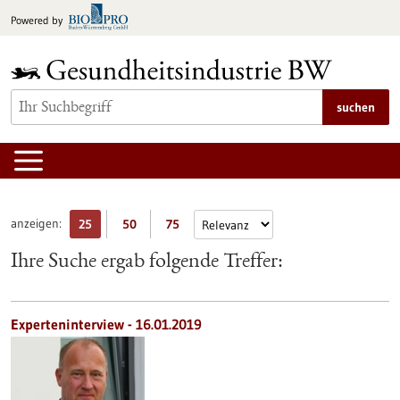
zum
Powered by
Inhalt
springen
suchen
anzeigen:
25
50
75
Ihre Suche ergab folgende Treffer:
Experteninterview - 16.01.2019