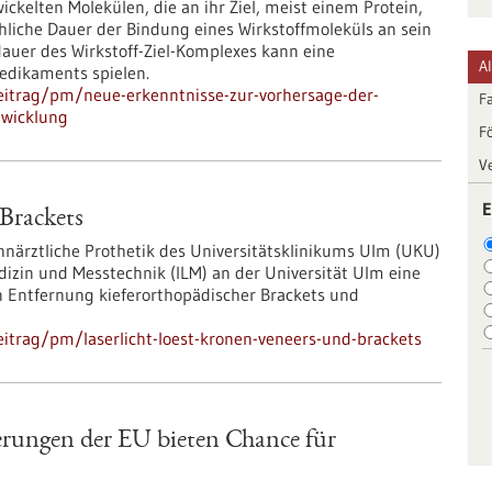
ickelten Molekülen, die an ihr Ziel, meist einem Protein,
chliche Dauer der Bindung eines Wirkstoffmoleküls an sein
sdauer des Wirkstoff-Ziel-Komplexes kann eine
A
Medikaments spielen.
eitrag/pm/neue-erkenntnisse-zur-vorhersage-der-
F
twicklung
F
V
E
 Brackets
hnärztliche Prothetik des Universitätsklinikums Ulm (UKU)
edizin und Messtechnik (ILM) an der Universität Ulm eine
en Entfernung kieferorthopädischer Brackets und
itrag/pm/laserlicht-loest-kronen-veneers-und-brackets
erungen der EU bieten Chance für