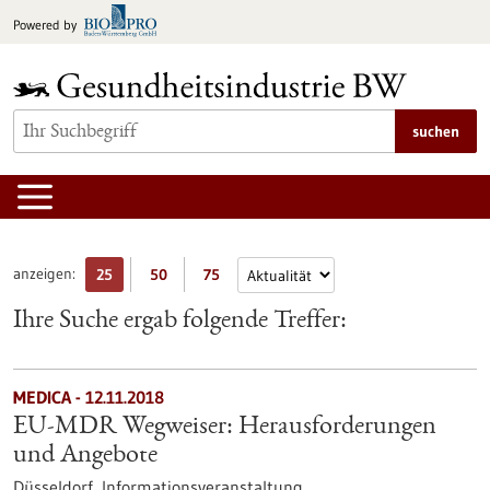
zum
Powered by
Inhalt
springen
suchen
anzeigen:
25
50
75
Ihre Suche ergab folgende Treffer:
MEDICA -
12.11.2018
EU-MDR Wegweiser: Herausforderungen
und Angebote
Düsseldorf,
Informationsveranstaltung