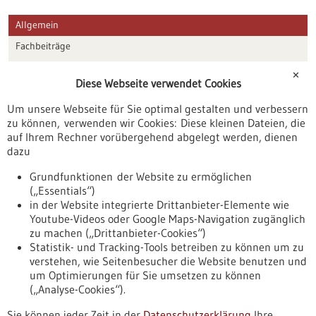
Allgemein
Fachbeiträge
Förderungen
✕
Diese Webseite verwendet Cookies
Veranstaltungen
Um unsere Webseite für Sie optimal gestalten und verbessern
Erscheinungsdatum
zu können, verwenden wir Cookies: Diese kleinen Dateien, die
auf Ihrem Rechner vorübergehend abgelegt werden, dienen
dazu
zurücksetzen
Grundfunktionen der Website zu ermöglichen
(„Essentials“)
anzeigen
in der Website integrierte Drittanbieter-Elemente wie
Youtube-Videos oder Google Maps-Navigation zugänglich
zu machen („Drittanbieter-Cookies“)
Statistik- und Tracking-Tools betreiben zu können um zu
verstehen, wie Seitenbesucher die Website benutzen und
Nach oben
um Optimierungen für Sie umsetzen zu können
(„Analyse-Cookies“).
Sie können jeder Zeit in der
Datenschutzerklärung
Ihre