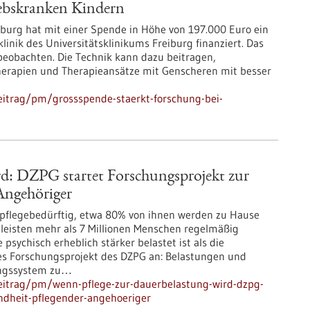
rebskranken Kindern
eiburg hat mit einer Spende in Höhe von 197.000 Euro ein
inik des Universitätsklinikums Freiburg finanziert. Das
 beobachten. Die Technik kann dazu beitragen,
erapien und Therapieansätze mit Genscheren mit besser
eitrag/pm/grossspende-staerkt-forschung-bei-
d: DZPG startet Forschungsprojekt zur
Angehöriger
 pflegebedürftig, etwa 80% von ihnen werden zu Hause
leisten mehr als 7 Millionen Menschen regelmäßig
psychisch erheblich stärker belastet ist als die
ues Forschungsprojekt des DZPG an: Belastungen und
gungssystem zu…
eitrag/pm/wenn-pflege-zur-dauerbelastung-wird-dzpg-
undheit-pflegender-angehoeriger