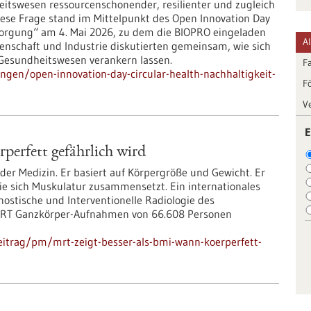
itswesen ressourcenschonender, resilienter und zugleich
iese Frage stand im Mittelpunkt des Open Innovation Day
rsorgung“ am 4. Mai 2026, zu dem die BIOPRO eingeladen
A
senschaft und Industrie diskutierten gemeinsam, wie sich
m Gesundheitswesen verankern lassen.
F
ngen/open-innovation-day-circular-health-nachhaltigkeit-
F
V
E
perfett gefährlich wird
der Medizin. Er basiert auf Körpergröße und Gewicht. Er
wie sich Muskulatur zusammensetzt. Ein internationales
nostische und Interventionelle Radiologie des
 MRT Ganzkörper-Aufnahmen von 66.608 Personen
itrag/pm/mrt-zeigt-besser-als-bmi-wann-koerperfett-