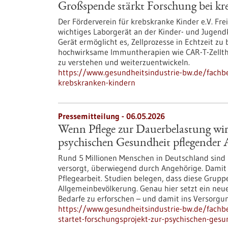
Großspende stärkt Forschung bei k
Der Förderverein für krebskranke Kinder e.V. Fr
wichtiges Laborgerät an der Kinder- und Jugendkl
Gerät ermöglicht es, Zellprozesse in Echtzeit zu
hochwirksame Immuntherapien wie CAR-T-Zellth
zu verstehen und weiterzuentwickeln.
https://www.gesundheitsindustrie-bw.de/fachb
krebskranken-kindern
Pressemitteilung - 06.05.2026
Wenn Pflege zur Dauerbelastung wir
psychischen Gesundheit pflegender 
Rund 5 Millionen Menschen in Deutschland sind
versorgt, überwiegend durch Angehörige. Damit 
Pflegearbeit. Studien belegen, dass diese Gruppe 
Allgemeinbevölkerung. Genau hier setzt ein ne
Bedarfe zu erforschen – und damit ins Versor
https://www.gesundheitsindustrie-bw.de/fachb
startet-forschungsprojekt-zur-psychischen-ges