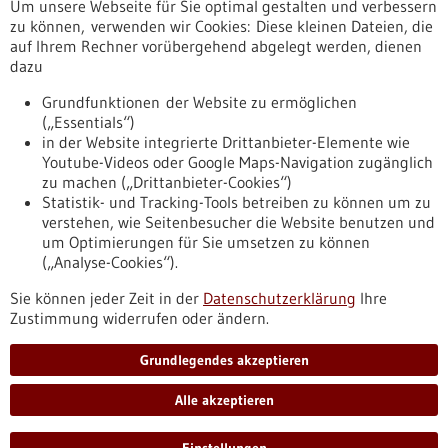
Um unsere Webseite für Sie optimal gestalten und verbessern
Erscheinungsdatum
zu können, verwenden wir Cookies: Diese kleinen Dateien, die
auf Ihrem Rechner vorübergehend abgelegt werden, dienen
dazu
zurücksetzen
Grundfunktionen der Website zu ermöglichen
(„Essentials“)
anzeigen
in der Website integrierte Drittanbieter-Elemente wie
Youtube-Videos oder Google Maps-Navigation zugänglich
zu machen („Drittanbieter-Cookies“)
Statistik- und Tracking-Tools betreiben zu können um zu
verstehen, wie Seitenbesucher die Website benutzen und
Nach oben
um Optimierungen für Sie umsetzen zu können
(„Analyse-Cookies“).
Sie können jeder Zeit in der
Datenschutzerklärung
Ihre
Informiert bleiben
Zustimmung widerrufen oder ändern.
Newsletter abonnieren
Grundlegendes akzeptieren
Alle akzeptieren
2026
©