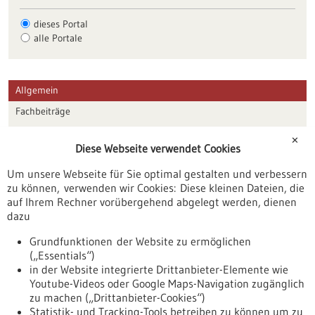
dieses Portal
alle Portale
Allgemein
Fachbeiträge
Förderungen
✕
Diese Webseite verwendet Cookies
Veranstaltungen
Um unsere Webseite für Sie optimal gestalten und verbessern
Erscheinungsdatum
zu können, verwenden wir Cookies: Diese kleinen Dateien, die
auf Ihrem Rechner vorübergehend abgelegt werden, dienen
dazu
zurücksetzen
Grundfunktionen der Website zu ermöglichen
(„Essentials“)
anzeigen
in der Website integrierte Drittanbieter-Elemente wie
Youtube-Videos oder Google Maps-Navigation zugänglich
zu machen („Drittanbieter-Cookies“)
Statistik- und Tracking-Tools betreiben zu können um zu