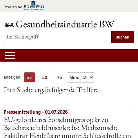
zum
Powered by
Inhalt
springen
suchen
anzeigen:
25
50
75
Ihre Suche ergab folgende Treffer:
Pressemitteilung - 01.07.2026
EU-gefördertes Forschungsprojekt zu
Bauchspeicheldrüsenkrebs: Medizinische
Fakultät Heidelberg nimmt Schlüsselrolle ein